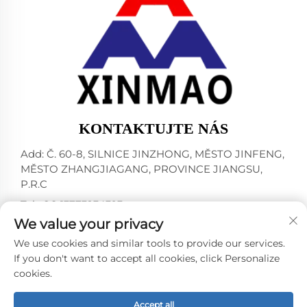
KONTAKTUJTE NÁS
Add: Č. 60-8, SILNICE JINZHONG, MĚSTO JINFENG,
MĚSTO ZHANGJIAGANG, PROVINCE JIANGSU,
P.R.C
Tel:
+86-13773234393
We value your privacy
E-mail:
[email protected]
We use cookies and similar tools to provide our services.
If you don't want to accept all cookies, click Personalize
cookies.
Všechna práva vyhrazena © 2024 ZHANGJIAGANG CITY
XINMAO DRINK MACHINERY CO.,LTD. -
Zásady
ochrany osobních údajů
Accept all