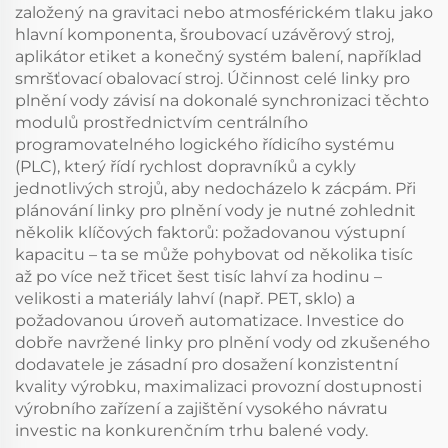
založený na gravitaci nebo atmosférickém tlaku jako
hlavní komponenta, šroubovací uzávěrový stroj,
aplikátor etiket a konečný systém balení, například
smršťovací obalovací stroj. Účinnost celé linky pro
plnění vody závisí na dokonalé synchronizaci těchto
modulů prostřednictvím centrálního
programovatelného logického řídicího systému
(PLC), který řídí rychlost dopravníků a cykly
jednotlivých strojů, aby nedocházelo k zácpám. Při
plánování linky pro plnění vody je nutné zohlednit
několik klíčových faktorů: požadovanou výstupní
kapacitu – ta se může pohybovat od několika tisíc
až po více než třicet šest tisíc lahví za hodinu –
velikosti a materiály lahví (např. PET, sklo) a
požadovanou úroveň automatizace. Investice do
dobře navržené linky pro plnění vody od zkušeného
dodavatele je zásadní pro dosažení konzistentní
kvality výrobku, maximalizaci provozní dostupnosti
výrobního zařízení a zajištění vysokého návratu
investic na konkurenčním trhu balené vody.