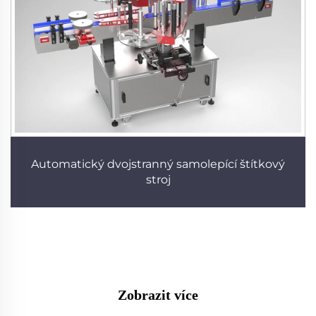
Automatický dvojstranný samolepící štítkový
stroj
Zobrazit více