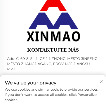
KONTAKTUJTE NÁS
Add: Č. 60-8, SILNICE JINZHONG, MĚSTO JINFENG,
MĚSTO ZHANGJIAGANG, PROVINCE JIANGSU,
P.R.C
Tel:
+86-13145032343
We value your privacy
E-mail:
[email protected]
We use cookies and similar tools to provide our services.
If you don't want to accept all cookies, click Personalize
cookies.
Všechna práva vyhrazena © 2024 ZHANGJIAGANG CITY
XINMAO DRINK MACHINERY CO.,LTD. -
Zásady