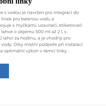
obní linky
hve s vodou je navržen pro integraci do
 linek pro balenou vodu a
juje s myčkami, uzavírači, etiketovači
lahve o objemu 500 ml až 2 l, s
 lahví za hodinu, a je vhodný pro
í vody. Díky místní podpoře při instalaci
 a optimální výkon v rámci linky.