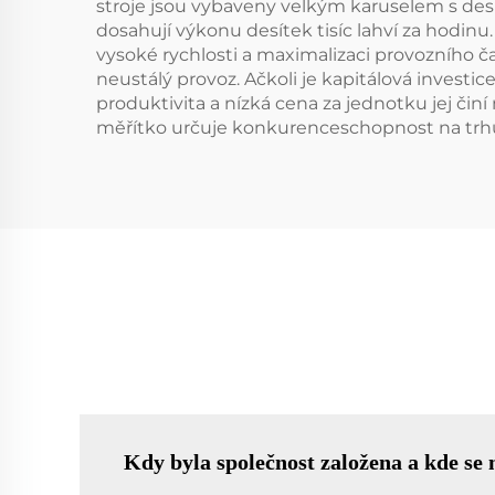
stroje jsou vybaveny velkým karuselem s desít
dosahují výkonu desítek tisíc lahví za hodinu
vysoké rychlosti a maximalizaci provozního č
neustálý provoz. Ačkoli je kapitálová invest
produktivita a nízká cena za jednotku jej čin
měřítko určuje konkurenceschopnost na trh
Kdy byla společnost založena a kde se 