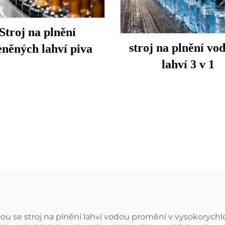
Stroj na plnění
stroj na plnění vo
eněných lahví piva
lahví 3 v 1
tou se stroj na plnění lahví vodou promění v vysokorychl