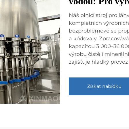
vodou: Pro výr
Náš plnicí stroj pro lá
kompletních výrobních
bezproblémově se propo
a kódovaly. Zpracovává 
kapacitou 3 000–36 000
výrobu čisté i mineráln
zajišťuje hladký provoz
Získat nabídku