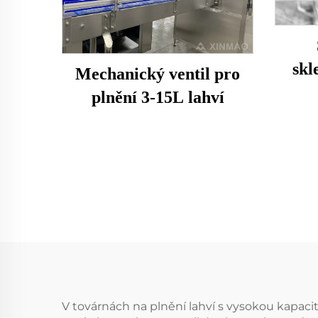
skl
Mechanický ventil pro
plnění 3-15L lahví
V továrnách na plnění lahví s vysokou kapaci