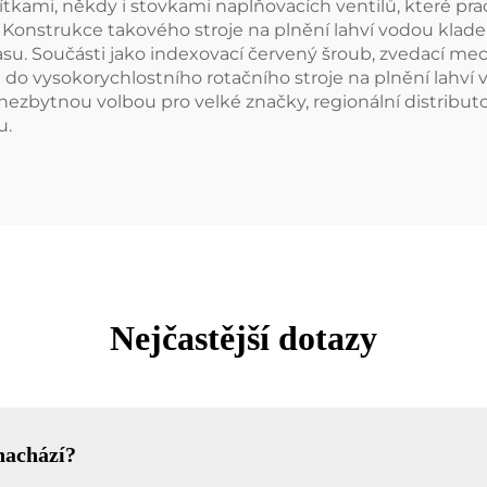
kami, někdy i stovkami naplňovacích ventilů, které pracuj
. Konstrukce takového stroje na plnění lahví vodou klade
asu. Součásti jako indexovací červený šroub, zvedací m
ice do vysokorychlostního rotačního stroje na plnění lah
í nezbytnou volbou pro velké značky, regionální distributo
u.
Nejčastější dotazy
nachází?