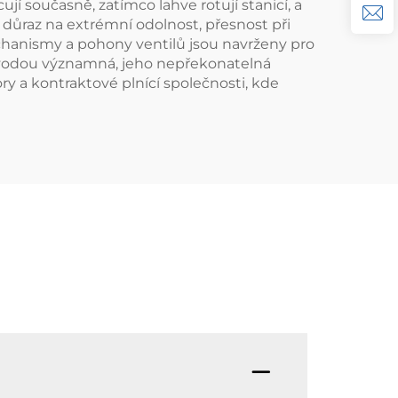
í současně, zatímco lahve rotují stanicí, a
 důraz na extrémní odolnost, přesnost při
echanismy a pohony ventilů jsou navrženy pro
ví vodou významná, jeho nepřekonatelná
ry a kontraktové plnící společnosti, kde