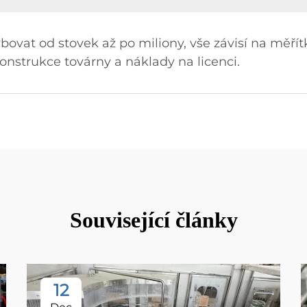
vat od stovek až po miliony, vše závisí na měřítk
konstrukce továrny a náklady na licenci.
Související články
12