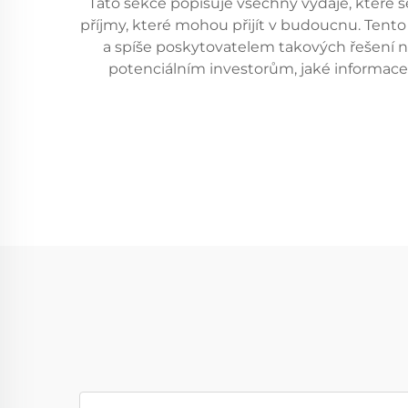
Tato sekce popisuje všechny výdaje, které se
příjmy, které mohou přijít v budoucnu. Tent
a spíše poskytovatelem takových řešení n
potenciálním investorům, jaké informace j