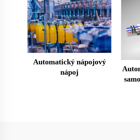
Automatický nápojový
Autom
nápoj
samol