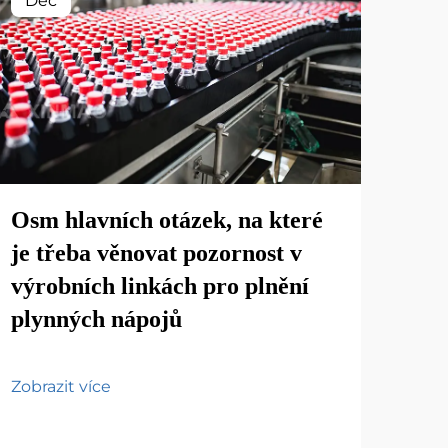
Dec
De
Osm hlavních otázek, na které
je třeba věnovat pozornost v
výrobních linkách pro plnění
plynných nápojů
Odh
lah
náp
Zobrazit více