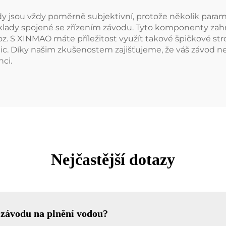
y jsou vždy poměrně subjektivní, protože několik parame
klady spojené se zřízením závodu. Tyto komponenty zahr
voz. S XINMAO máte příležitost využít takové špičkové st
stic. Díky našim zkušenostem zajišťujeme, že váš závod 
nci.
Nejčastější dotazy
í závodu na plnění vodou?