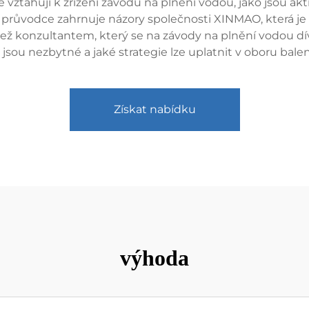
 vztahují k zřízení závodu na plnění vodou, jako jsou akt
o průvodce zahrnuje názory společnosti XINMAO, která je
ež konzultantem, který se na závody na plnění vodou dív
sou nezbytné a jaké strategie lze uplatnit v oboru balen
Získat nabídku
výhoda