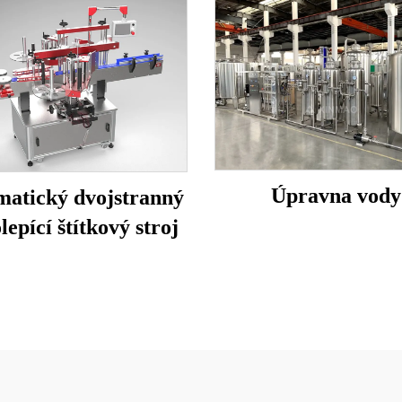
Úpravna vody
atický dvojstranný
epící štítkový stroj