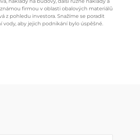
iva, náklady na budovy, další různé náklady a
 známou firmou v oblasti obalových materiálů
á z pohledu investora. Snažíme se poradit
í vody, aby jejich podnikání bylo úspěšné.