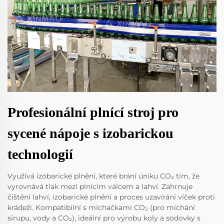
Profesionální plnící stroj pro
sycené nápoje s izobarickou
technologií
Využívá izobarické plnění, které brání úniku CO₂ tím, že
vyrovnává tlak mezi plnícím válcem a lahví. Zahrnuje
čištění lahví, izobarické plnění a proces uzavírání víček proti
krádeži. Kompatibilní s míchačkami CO₂ (pro míchání
sirupu, vody a CO₂), ideální pro výrobu koly a sodovky s