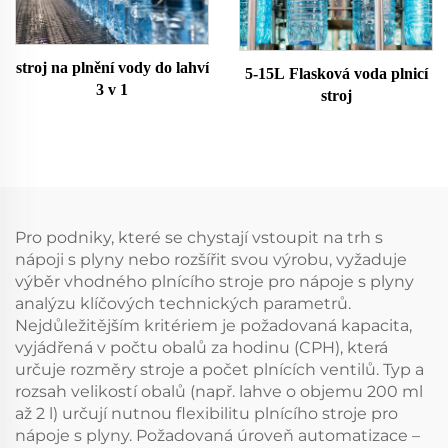
stroj na plnění vody do lahví
5-15L Flasková voda plnicí
3 v 1
stroj
Pro podniky, které se chystají vstoupit na trh s
nápoji s plyny nebo rozšířit svou výrobu, vyžaduje
výběr vhodného plnícího stroje pro nápoje s plyny
analýzu klíčových technických parametrů.
Nejdůležitějším kritériem je požadovaná kapacita,
vyjádřená v počtu obalů za hodinu (CPH), která
určuje rozměry stroje a počet plnících ventilů. Typ a
rozsah velikostí obalů (např. lahve o objemu 200 ml
až 2 l) určují nutnou flexibilitu plnícího stroje pro
nápoje s plyny. Požadovaná úroveň automatizace –