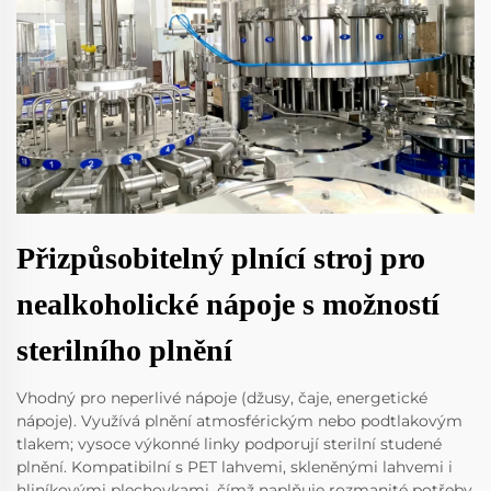
Přizpůsobitelný plnící stroj pro
nealkoholické nápoje s možností
sterilního plnění
Vhodný pro neperlivé nápoje (džusy, čaje, energetické
nápoje). Využívá plnění atmosférickým nebo podtlakovým
tlakem; vysoce výkonné linky podporují sterilní studené
plnění. Kompatibilní s PET lahvemi, skleněnými lahvemi i
hliníkovými plechovkami, čímž naplňuje rozmanité potřeby