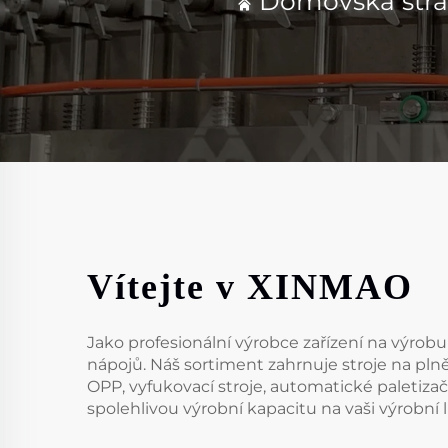
Domovská str
Vítejte v XINMAO
Jako profesionální výrobce zařízení na výro
nápojů. Náš sortiment zahrnuje stroje na plnění
OPP, vyfukovací stroje, automatické paletizačn
spolehlivou výrobní kapacitu na vaši výrobní 