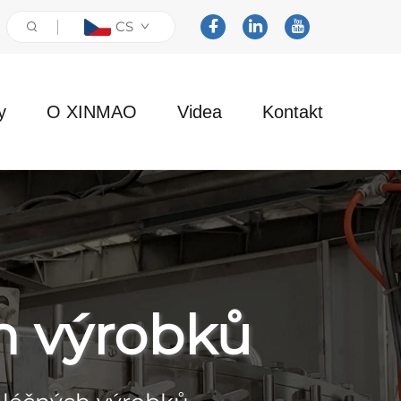
CS
y
O XINMAO
Videa
Kontakt
h výrobků