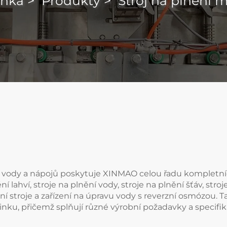
ánka
>
Produkty
>
Stroj na plnění 
bu vody a nápojů poskytuje XINMAO celou řadu kompletníc
 lahví, stroje na plnění vody, stroje na plnění šťáv, stroj
í stroje a zařízení na úpravu vody s reverzní osmózou. Ta
linku, přičemž splňují různé výrobní požadavky a specifik