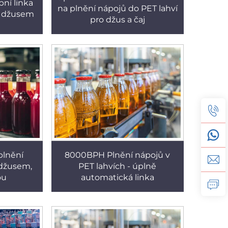
bní linka
na plnění nápojů do PET lahví
 s džusem
pro džus a čaj
plnění
8000BPH Plnění nápojů v
 džusem,
PET lahvích - úplně
ou
automatická linka