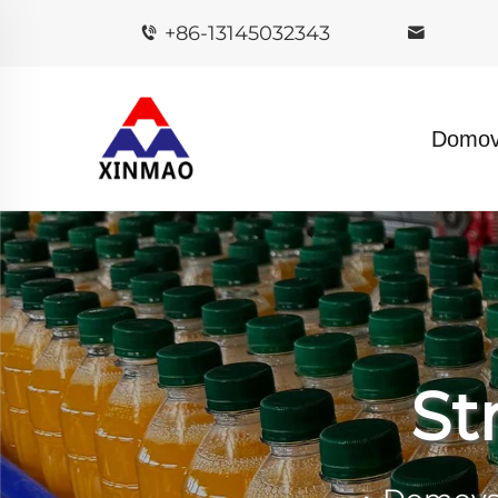
+86-13145032343
Domov
St