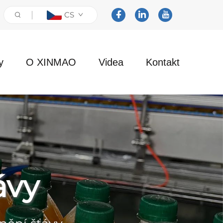
CS
y
O XINMAO
Videa
Kontakt
ávy