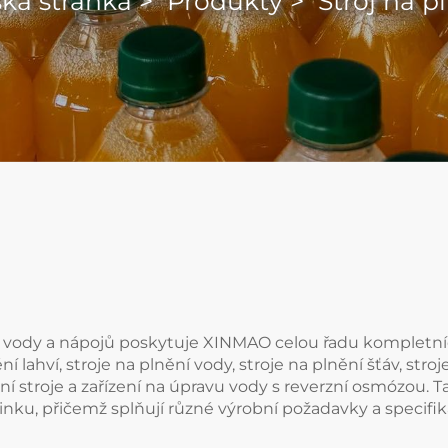
á stránka
>
Produkty
>
Stroj na p
bu vody a nápojů poskytuje XINMAO celou řadu kompletníc
 lahví, stroje na plnění vody, stroje na plnění šťáv, stroj
í stroje a zařízení na úpravu vody s reverzní osmózou. Ta
linku, přičemž splňují různé výrobní požadavky a specifik