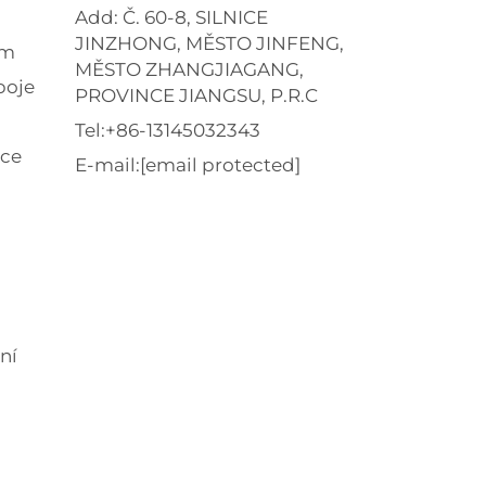
Add: Č. 60-8, SILNICE
JINZHONG, MĚSTO JINFENG,
em
MĚSTO ZHANGJIAGANG,
poje
PROVINCE JIANGSU, P.R.C
Tel:
+86-13145032343
ice
E-mail:
[email protected]
ní