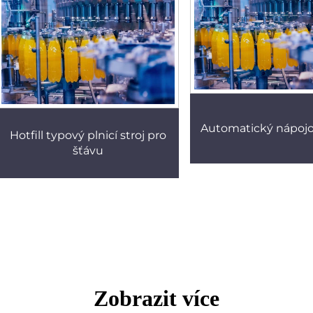
Automatický nápojo
Hotfill typový plnicí stroj pro
šťávu
Zobrazit více