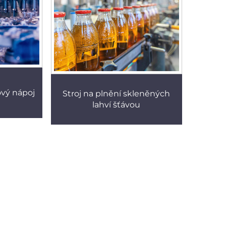
vý nápoj
Stroj na plnění skleněných
lahví šťávou