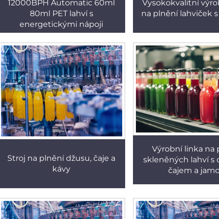
12000BPH Automatic 60ml
Vysokokvalitní výro
80ml PET lahví s
na plnění lahviček
energetickými nápoji
Výrobní linka na 
Stroj na plnění džusu, čaje a
skleněných lahví s
kávy
čajem a jam