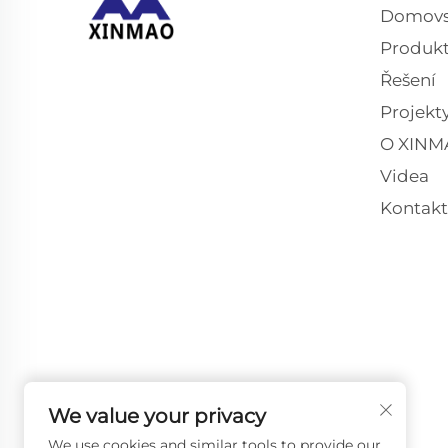
Domovs
Produk
Řešení
Projekt
O XINM
Videa
Kontakt
We value your privacy
We use cookies and similar tools to provide our