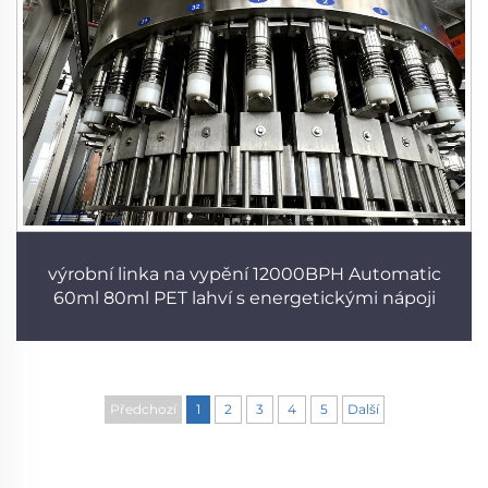
výrobní linka na vypění 12000BPH Automatic
60ml 80ml PET lahví s energetickými nápoji
Předchozí
1
2
3
4
5
Další