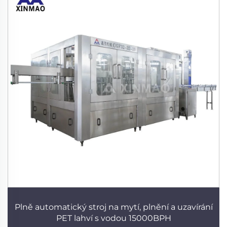
Plně automatický stroj na mytí, plnění a uzavírání
PET lahví s vodou 15000BPH