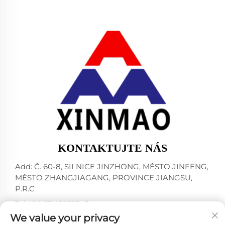
KONTAKTUJTE NÁS
Add: Č. 60-8, SILNICE JINZHONG, MĚSTO JINFENG,
MĚSTO ZHANGJIAGANG, PROVINCE JIANGSU,
P.R.C
Tel:
+86-13145032343
We value your privacy
E-mail:
[email protected]