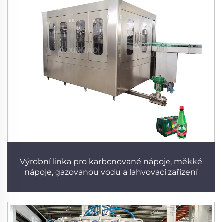
Výrobní linka pro karbonované nápoje, měkké
nápoje, gazovanou vodu a lahvovací zařízení