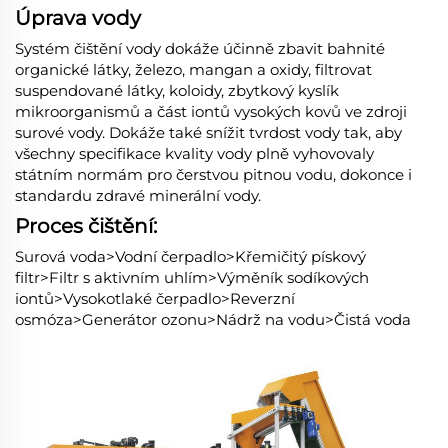
Úprava vody
Systém čištění vody dokáže účinně zbavit bahnité
organické látky, železo, mangan a oxidy, filtrovat
suspendované látky, koloidy, zbytkový kyslík
mikroorganismů a část iontů vysokých kovů ve zdroji
surové vody. Dokáže také snížit tvrdost vody tak, aby
všechny specifikace kvality vody plně vyhovovaly
státním normám pro čerstvou pitnou vodu, dokonce i
standardu zdravé minerální vody.
Proces čištění:
Surová voda>Vodní čerpadlo>Křemičitý pískový
filtr>Filtr s aktivním uhlím>Výměník sodíkových
iontů>Vysokotlaké čerpadlo>Reverzní
osmóza>Generátor ozonu>Nádrž na vodu>Čistá voda