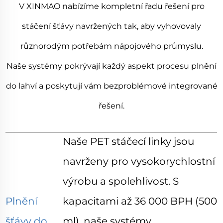
V XINMAO nabízíme kompletní řadu řešení pro
stáčení šťávy navržených tak, aby vyhovovaly
různorodým potřebám nápojového průmyslu.
Naše systémy pokrývají každý aspekt procesu plnění
do lahví a poskytují vám bezproblémové integrované
řešení.
Naše PET stáčecí linky jsou
navrženy pro vysokorychlostní
výrobu a spolehlivost. S
Plnění
kapacitami až 36 000 BPH (500
šťávy do
ml), naše systémy