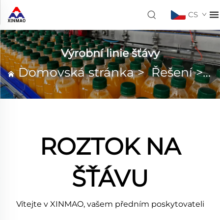
CS
Výrobní linie šťávy
Domovská stránka
>
Řešení
>
V
ROZTOK NA
ŠŤÁVU
Vítejte v XINMAO, vašem předním poskytovateli