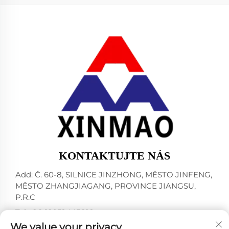
KONTAKTUJTE NÁS
Add: Č. 60-8, SILNICE JINZHONG, MĚSTO JINFENG,
MĚSTO ZHANGJIAGANG, PROVINCE JIANGSU,
P.R.C
Tel:
+86-18952445692
We value your privacy
E-mail:
[email protected]