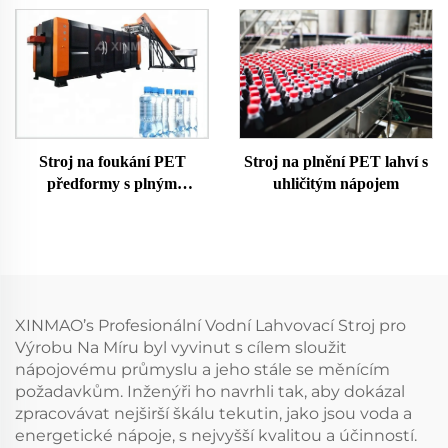
Stroj na plnění PET lahví s
Stroj na foukání PET
uhličitým nápojem
předformy s plným
servoměnným výstupem
XINMAO’s Profesionální Vodní Lahvovací Stroj pro
Výrobu Na Míru byl vyvinut s cílem sloužit
nápojovému průmyslu a jeho stále se měnícím
požadavkům. Inženýři ho navrhli tak, aby dokázal
zpracovávat nejširší škálu tekutin, jako jsou voda a
energetické nápoje, s nejvyšší kvalitou a účinností.