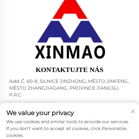
KONTAKTUJTE NÁS
Add: Č. 60-8, SILNICE JINZHONG, MĚSTO JINFENG,
MĚSTO ZHANGJIAGANG, PROVINCE JIANGSU,
P.R.C
Tel:
+86-13145032343
We value your privacy
E-mail:
[email protected]
We use cookies and similar tools to provide our services.
If you don't want to accept all cookies, click Personalize
cookies.
Všechna práva vyhrazena © 2024 ZHANGJIAGANG CITY