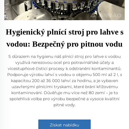
Hygienický plnící stroj pro lahve s
vodou: Bezpečný pro pitnou vodu
S důrazem na hygienu náš plnící stroj pro lahve s vodou
využívá nerezovou ocel pro potravinářské účely a
vícestupňové čisticí procesy k odstranění kontaminantů.
Podporuje výrobu lahví s vodou o objemu 500 ml až 2 l, s
kapacitou 200 až 36 000 lahví za hodinu, a je vybaven
uzavřenými plnícími tryskami, které brání křížovému
kontaminování. Důvěřuje mu více než 80 zemí – je to
spolehlivá volba pro výrobu bezpečné a vysoce kvalitní
pitné vody.
Získat nabídku