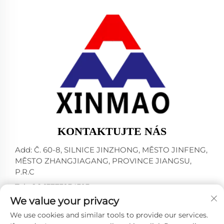
KONTAKTUJTE NÁS
Add: Č. 60-8, SILNICE JINZHONG, MĚSTO JINFENG,
MĚSTO ZHANGJIAGANG, PROVINCE JIANGSU,
P.R.C
Tel:
+86-13773234393
We value your privacy
E-mail:
[email protected]
We use cookies and similar tools to provide our services.