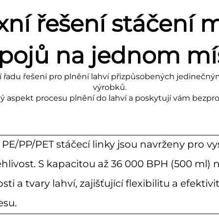
ní řešení stáčení 
pojů na jednom mí
řadu řešení pro plnění lahví přizpůsobených jedineč
výrobků.
ý aspekt procesu plnění do lahví a poskytují vám bezpr
 PE/PP/PET stáčecí linky jsou navrženy pro v
hlivost. S kapacitou až 36 000 BPH (500 ml) 
osti a tvary lahví, zajišťující flexibilitu a efek
esu.