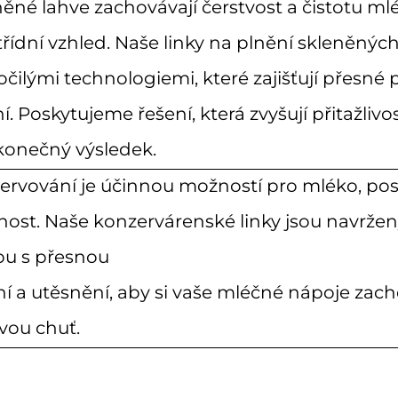
ěné lahve zachovávají čerstvost a čistotu ml
řídní vzhled. Naše linky na plnění skleněnýc
čilými technologiemi, které zajišťují přesné p
í. Poskytujeme řešení, která zvyšují přitažliv
 konečný výsledek.
ervování je účinnou možností pro mléko, pos
nost. Naše konzervárenské linky jsou navrže
bu s přesnou
í a utěsnění, aby si vaše mléčné nápoje zacho
vou chuť.