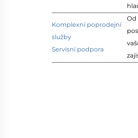
hla
Od 
Komplexní poprodejní
pos
služby
vaš
Servisní podpora
zaj