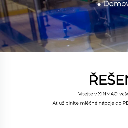
Domov
ŘEŠE
Vítejte v XINMAO, va
Ať už plníte mléčné nápoje do PE/