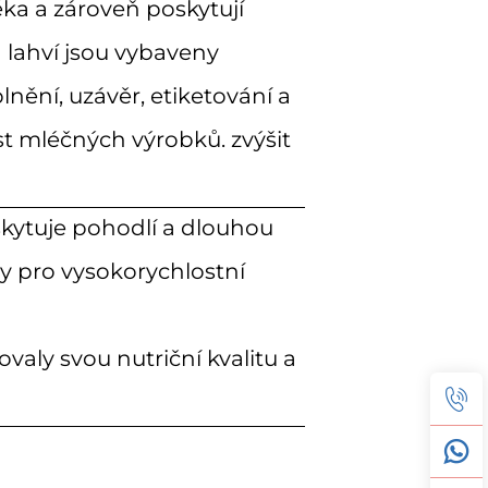
éka a zároveň poskytují
h lahví jsou vybaveny
lnění, uzávěr, etiketování a
ost mléčných výrobků. zvýšit
kytuje pohodlí a dlouhou
ny pro vysokorychlostní
valy svou nutriční kvalitu a