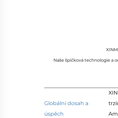
XINMA
Naše špičková technologie a od
XIN
Globální dosah a
trz
úspěch
Ame