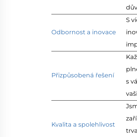
dův
S v
Odbornost a inovace
ino
imp
Kaž
pln
Přizpůsobená řešení
s v
vaš
Jsm
zař
Kvalita a spolehlivost
trv