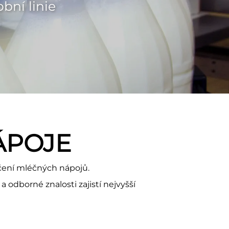
bní linie
ÁPOJE
čení mléčných nápojů.
 odborné znalosti zajistí nejvyšší