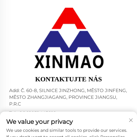
KONTAKTUJTE NÁS
Add: Č. 60-8, SILNICE JINZHONG, MĚSTO JINFENG,
MĚSTO ZHANGJIAGANG, PROVINCE JIANGSU,
P.R.C
Tel:
+86-18952445692
We value your privacy
E-mail:
[email protected]
We use cookies and similar tools to provide our services.