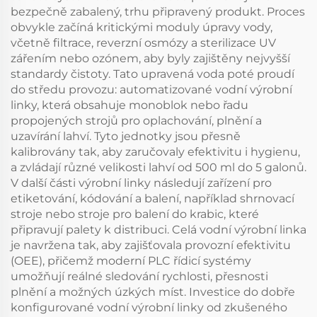
bezpečně zabalený, trhu připravený produkt. Proces
obvykle začíná kritickými moduly úpravy vody,
včetně filtrace, reverzní osmózy a sterilizace UV
zářením nebo ozónem, aby byly zajištěny nejvyšší
standardy čistoty. Tato upravená voda poté proudí
do středu provozu: automatizované vodní výrobní
linky, která obsahuje monoblok nebo řadu
propojených strojů pro oplachování, plnění a
uzavírání lahví. Tyto jednotky jsou přesně
kalibrovány tak, aby zaručovaly efektivitu i hygienu,
a zvládají různé velikosti lahví od 500 ml do 5 galonů.
V další části výrobní linky následují zařízení pro
etiketování, kódování a balení, například shrnovací
stroje nebo stroje pro balení do krabic, které
připravují palety k distribuci. Celá vodní výrobní linka
je navržena tak, aby zajišťovala provozní efektivitu
(OEE), přičemž moderní PLC řídicí systémy
umožňují reálné sledování rychlosti, přesnosti
plnění a možných úzkých míst. Investice do dobře
konfigurované vodní výrobní linky od zkušeného