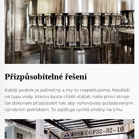
Přizpůsobitelné řešení
Každý podnik je jedinečný a my to respektujeme. Nezáleží
na typu vody, kterou byste chtěli stáčet, naše plnicí stroje
lze dokonale přizpůsobit tak, aby vyhovovaly požadovaným
výrobním potřebám. To zajišťuje rychlé změny na trhu.