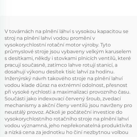
V továrnách na plnění láhví s vysokou kapacitou se
stroj na plnění lahví vodou promění v
vysokorychlostní rotační motor výroby. Tyto
průmyslové stroje jsou vybaveny velkým karuselem
s desítkami, někdy i stovkami plnicích ventilů, které
pracují současně, zatímco lahve rotují stanicí, a
dosahují výkonu desítek tisíc lahví za hodinu.
Inženýrský návrh takového stroje na plnění lahví
vodou klade důraz na extrémní odolnost, přesnost
při vysoké rychlosti a maximalizaci provozního času.
Součásti jako indexovací červený šroub, zvedací
mechanismy a akční členy ventilů jsou navrženy pro
neustálý provoz. Ačkoli je počáteční investice do
vysokorychlostního rotačního stroje na plnění lahví
vodou významná, jeho nepřekonatelná produktivita
a nízká cena za jednotku ho činí nezbytnou volbou