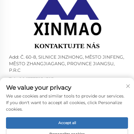
KONTAKTUJTE NÁS
Add: Č. 60-8, SILNICE JINZHONG, MĚSTO JINFENG,
MĚSTO ZHANGJIAGANG, PROVINCE JIANGSU,
P.R.C
Tel:
+86-13773234393
We value your privacy
E-mail:
[email protected]
We use cookies and similar tools to provide our services.
If you don't want to accept all cookies, click Personalize
cookies.
Všechna práva vyhrazena © 2024 ZHANGJIAGANG CITY
XINMAO DRINK MACHINERY CO.,LTD. -
Zásady
ochrany osobních údajů
Accept all