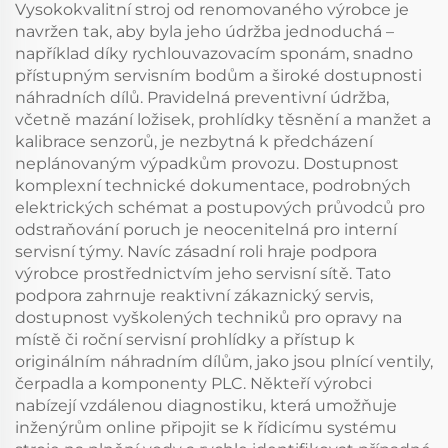
Vysokokvalitní stroj od renomovaného výrobce je
navržen tak, aby byla jeho údržba jednoduchá –
například díky rychlouvazovacím sponám, snadno
přístupným servisním bodům a široké dostupnosti
náhradních dílů. Pravidelná preventivní údržba,
včetně mazání ložisek, prohlídky těsnění a manžet a
kalibrace senzorů, je nezbytná k předcházení
neplánovaným výpadkům provozu. Dostupnost
komplexní technické dokumentace, podrobných
elektrických schémat a postupových průvodců pro
odstraňování poruch je neocenitelná pro interní
servisní týmy. Navíc zásadní roli hraje podpora
výrobce prostřednictvím jeho servisní sítě. Tato
podpora zahrnuje reaktivní zákaznický servis,
dostupnost vyškolených techniků pro opravy na
místě či roční servisní prohlídky a přístup k
originálním náhradním dílům, jako jsou plnící ventily,
čerpadla a komponenty PLC. Někteří výrobci
nabízejí vzdálenou diagnostiku, která umožňuje
inženýrům online připojit se k řídicímu systému