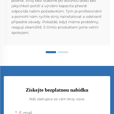
podnik. Stroj běží stabilně po dlouhou dobu bez
jakýchkoli potíží a výrobní kapacita přesně
odpovídá našim požadavkům. Tým je profesionální
a pomohl nám rychle stroj nainstalovat a odstranit
případné závady. Pokaždé, když máme problémy,
reagují okamžitě. S tímto produktem jsme velmi
spokojeni.
Získejte bezplatnou nabídku
Náš zástupce se vám brzy ozve.
E-mail