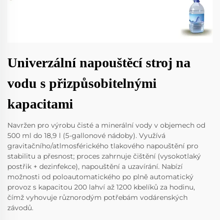
Univerzální napouštěcí stroj na
vodu s přizpůsobitelnými
kapacitami
Navržen pro výrobu čisté a minerální vody v objemech od
500 ml do 18,9 l (5-gallonové nádoby). Využívá
gravitačního/atlmosférického tlakového napouštění pro
stabilitu a přesnost; proces zahrnuje čištění (vysokotlaký
postřik + dezinfekce), napouštění a uzavírání. Nabízí
možnosti od poloautomatického po plně automatický
provoz s kapacitou 200 lahví až 1200 kbelíků za hodinu,
čímž vyhovuje různorodým potřebám vodárenských
závodů.