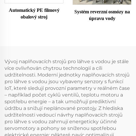
Automatický PE filmový
Systém reverzní osmózy na
obalový stroj
úpravu vody
Vývoj naplňovacích strojů pro láhve s vodou je stále
více ovlivňován chytrou technologií a cíli
udržitelnosti. Moderní jednotky naplňovacích strojů
pro láhve s vodou jsou vybaveny senzory s funkcí
IoT, které sledují provozní parametry v reálném čase
– například počet cyklů ventilů, teplotu motoru a
spotřebu energie – a tak umožňují prediktivní
údržbu a snižují neplánované prostojy. Z hlediska
udržitelnosti vedoucí návrhy naplňovacích strojů
pro láhve s vodou zahrnují energeticky účinné
servomotory a pohony se sníženou spotřebou
elektrické energie; některé navíc optimalizují