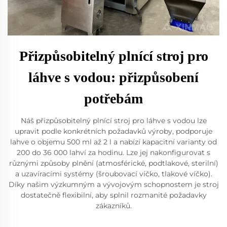
Přizpůsobitelný plnící stroj pro
láhve s vodou: přizpůsobení
potřebám
Náš přizpůsobitelný plnící stroj pro láhve s vodou lze
upravit podle konkrétních požadavků výroby, podporuje
lahve o objemu 500 ml až 2 l a nabízí kapacitní varianty od
200 do 36 000 lahví za hodinu. Lze jej nakonfigurovat s
různými způsoby plnění (atmosférické, podtlakové, sterilní)
a uzavíracími systémy (šroubovací víčko, tlakové víčko).
Díky našim výzkumným a vývojovým schopnostem je stroj
dostatečně flexibilní, aby splnil rozmanité požadavky
zákazníků.