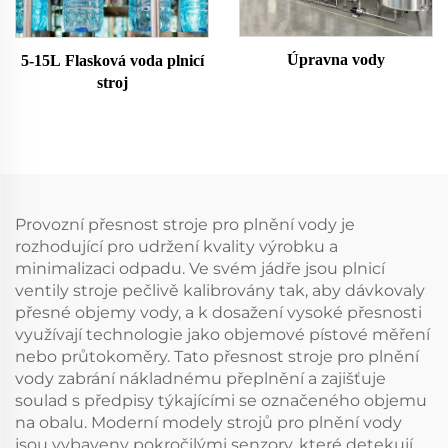
Úpravna vody
5-15L Flasková voda plnicí
stroj
Provozní přesnost stroje pro plnění vody je
rozhodující pro udržení kvality výrobku a
minimalizaci odpadu. Ve svém jádře jsou plnicí
ventily stroje pečlivě kalibrovány tak, aby dávkovaly
přesné objemy vody, a k dosažení vysoké přesnosti
využívají technologie jako objemové pístové měření
nebo průtokoměry. Tato přesnost stroje pro plnění
vody zabrání nákladnému přeplnění a zajišťuje
soulad s předpisy týkajícími se označeného objemu
na obalu. Moderní modely strojů pro plnění vody
jsou vybaveny pokročilými senzory, které detekují