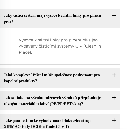
Jaký čisticí systém mají vysoce kvalitní linky pro plnění
piva?
Vysoce kvalitní linky pro plnění piva jsou
vybaveny čisticími systémy CIP (Clean In
Place).
Jaká komplexní řešení může společnost poskytnout pro
kapalné produkty?
Jak se linka na výrobu mléčných výrobků přizpůsobuje
různým materiálům lahví (PE/PP/PET/sklo)?
Jaké jsou technické výhody monoblokového stroje
XINMAO řady DCGF s funkcí 3-v-1?