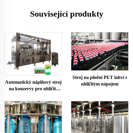
Související produkty
Stroj na plnění PET lahví s
Automatický náplňový stroj
uhličitým nápojem
na konzervy pro uhličité
nápoje