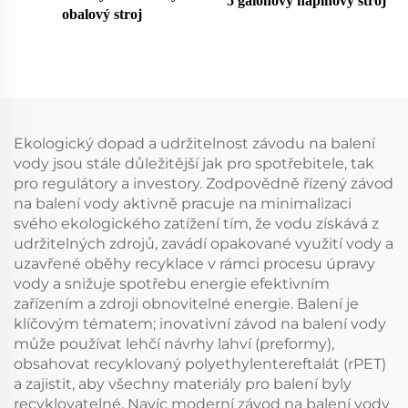
5 galónový náplňový stroj
obalový stroj
Ekologický dopad a udržitelnost závodu na balení
vody jsou stále důležitější jak pro spotřebitele, tak
pro regulátory a investory. Zodpovědně řízený závod
na balení vody aktivně pracuje na minimalizaci
svého ekologického zatížení tím, že vodu získává z
udržitelných zdrojů, zavádí opakované využití vody a
uzavřené oběhy recyklace v rámci procesu úpravy
vody a snižuje spotřebu energie efektivním
zařízením a zdroji obnovitelné energie. Balení je
klíčovým tématem; inovativní závod na balení vody
může používat lehčí návrhy lahví (preformy),
obsahovat recyklovaný polyethylentereftalát (rPET)
a zajistit, aby všechny materiály pro balení byly
recyklovatelné. Navíc moderní závod na balení vody