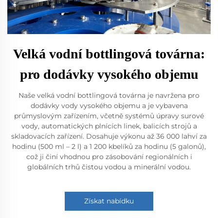
Velká vodní bottlingová továrna:
pro dodávky vysokého objemu
Naše velká vodní bottlingová továrna je navržena pro
dodávky vody vysokého objemu a je vybavena
průmyslovým zařízením, včetně systémů úpravy surové
vody, automatických plnících linek, balicích strojů a
skladovacích zařízení. Dosahuje výkonu až 36 000 lahví za
hodinu (500 ml – 2 l) a 1 200 kbelíků za hodinu (5 galonů),
což ji činí vhodnou pro zásobování regionálních i
globálních trhů čistou vodou a minerální vodou.
Získat nabídku