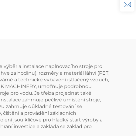
produkční linka
 je výběr a instalace naplňovacího stroje pro
ve za hodinu), rozměry a materiál láhví (PET,
várně a technické vybavení (stlačený vzduch,
RINK MACHINERY, umožňuje podrobnou
oje pro vodu. Je třeba projednat také
nstalace zahrnuje pečlivé umístění stroje,
zu zahrnuje důkladné testování se
, čištění a provádění základních
ení jsou klíčové pro hladký start výroby a
hrání investice a zakládá se základ pro