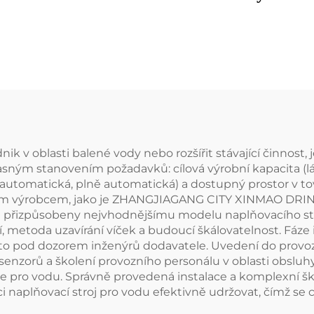
nik v oblasti balené vody nebo rozšířit stávající činnost,
ným stanovením požadavků: cílová výrobní kapacita (láh
automatická, plně automatická) a dostupný prostor v to
ušeným výrobcem, jako je ZHANGJIAGANG CITY XINMAO D
sně přizpůsobeny nejvhodnějšímu modelu naplňovacího str
, metoda uzavírání víček a budoucí škálovatelnost. Fáze i
asto pod dozorem inženýrů dodavatele. Uvedení do provo
senzorů a školení provozního personálu v oblasti obsluhy
e pro vodu. Správně provedená instalace a komplexní škol
i naplňovací stroj pro vodu efektivně udržovat, čímž se c