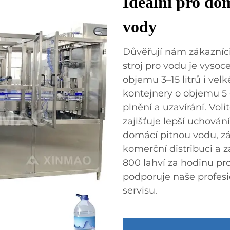
Ideální pro do
vody
Důvěřují nám zákazníci
stroj pro vodu je vysoc
objemu 3–15 litrů i vel
kontejnery o objemu 5 
plnění a uzavírání. Voli
zajišťuje lepší uchován
domácí pitnou vodu, zá
komerční distribuci a z
800 lahví za hodinu pr
podporuje naše profesi
servisu.