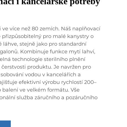
mácí i kancelářské potřeby
 ve více než 80 zemích. Náš naplňovací
e přizpůsobitelný pro malé kanystry o
ké láhve, stejně jako pro standardní
galonů. Kombinuje funkce mytí lahví,
telná technologie sterilního plnění
í čerstvosti produktu. Je navržen pro
sobování vodou v kancelářích a
ajišťuje efektivní výrobu rychlostí 200–
o balení ve velkém formátu. Vše
onální služba záručního a pozáručního