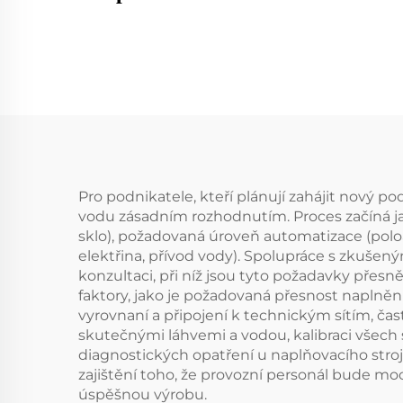
Pro podnikatele, kteří plánují zahájit nový pod
vodu zásadním rozhodnutím. Proces začíná jas
sklo), požadovaná úroveň automatizace (polo
elektřina, přívod vody). Spolupráce s zk
konzultaci, při níž jsou tyto požadavky pře
faktory, jako je požadovaná přesnost naplnění
vyrovnaní a připojení k technickým sítím, č
skutečnými láhvemi a vodou, kalibraci všech 
diagnostických opatření u naplňovacího stroj
zajištění toho, že provozní personál bude moc
úspěšnou výrobu.