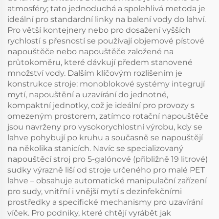
atmosféry; tato jednoduchá a spolehlivá metoda je
ideální pro standardní linky na balení vody do lahví.
Pro větší kontejnery nebo pro dosažení vyšších
rychlostí s přesností se používají objemové pístové
napouštěče nebo napouštěče založené na
průtokoměru, které dávkují předem stanovené
množství vody. Dalším klíčovým rozlišením je
konstrukce stroje: monoblokové systémy integrují
mytí, napouštění a uzavírání do jednotné,
kompaktní jednotky, což je ideální pro provozy s
omezeným prostorem, zatímco rotační napouštěče
jsou navrženy pro vysokorychlostní výrobu, kdy se
lahve pohybují po kruhu a současně se napouštějí
na několika stanicích. Navíc se specializovaný
napouštěcí stroj pro 5-galónové (přibližně 19 litrové)
sudky výrazně liší od stroje určeného pro malé PET
lahve – obsahuje automatické manipulační zařízení
pro sudy, vnitřní i vnější mytí s dezinfekčními
prostředky a specifické mechanismy pro uzavírání
víček. Pro podniky, které chtějí vyrábět jak