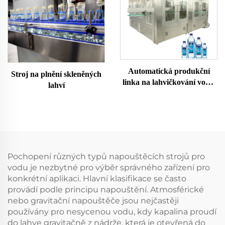
Automatická produkční
Stroj na plnění skleněných
linka na lahvičkování vody,
lahví
stroj na dolivání čisté
minerální pramenité vody
do PET lahví
Pochopení různých typů napouštěcích strojů pro
vodu je nezbytné pro výběr správného zařízení pro
konkrétní aplikaci. Hlavní klasifikace se často
provádí podle principu napouštění. Atmosférické
nebo gravitační napouštěče jsou nejčastěji
používány pro nesycenou vodu, kdy kapalina proudí
do lahve gravitačně z nádrže, která je otevřená do