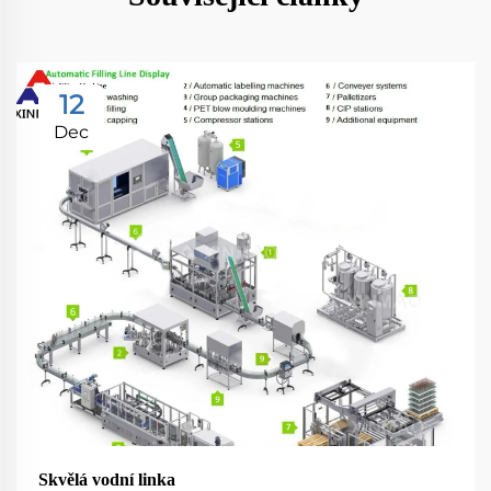
12
Dec
Skvělá vodní linka