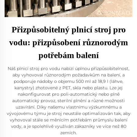
Přizpůsobitelný plnicí stroj pro
vodu: přizpůsobení různorodým
potřebám balení
Náš plnicí stroj pro vodu nabízí úplnou přizpůsobitelnost,
aby vyhovoval různorodým požadavkům na balení, a
podporuje nádoby o objemu 500 ml až 18,9 l (láhve,
kanystry) zhotovené z PET, skla nebo plastu. Lze jej
nakonfigurovat pro poli-automatický nebo plně
automatický provoz, sterilní plnění a různé možnosti
uzavírání. Díky našemu vlastnímu výzkumnému a
vývojovému týmu je stroj neustále optimalizován tak, aby
vyhovoval stále se měnícím potřebám průmyslu balení
vody, a je spolehlivě využíván zákazníky ve více než 80
zemích.