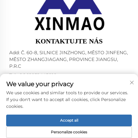
KONTAKTUJTE NÁS
Add: Č. 60-8, SILNICE JINZHONG, MĚSTO JINFENG,
MĚSTO ZHANGJIAGANG, PROVINCE JIANGSU,
P.R.C
Tel:
+86-18952445692
We value your privacy
E-mail:
[email protected]
We use cookies and similar tools to provide our services.
If you don't want to accept all cookies, click Personalize
cookies.
Všechna práva vyhrazena © 2024 ZHANGJIAGANG CITY
XINMAO DRINK MACHINERY CO.,LTD. -
Zásady
ochrany osobních údajů
Accept all
Personalize cookies