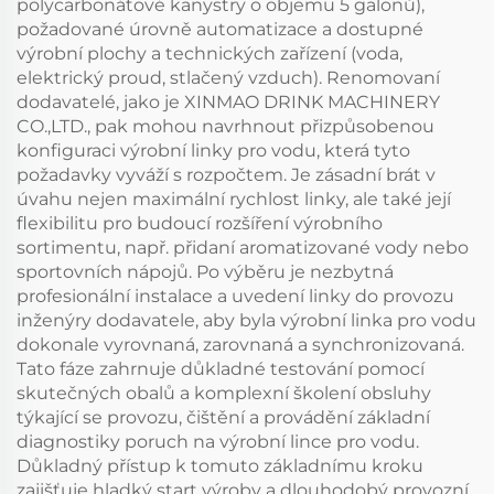
polycarbonátové kanystry o objemu 5 galonů),
požadované úrovně automatizace a dostupné
výrobní plochy a technických zařízení (voda,
elektrický proud, stlačený vzduch). Renomovaní
dodavatelé, jako je XINMAO DRINK MACHINERY
CO.,LTD., pak mohou navrhnout přizpůsobenou
konfiguraci výrobní linky pro vodu, která tyto
požadavky vyváží s rozpočtem. Je zásadní brát v
úvahu nejen maximální rychlost linky, ale také její
flexibilitu pro budoucí rozšíření výrobního
sortimentu, např. přidaní aromatizované vody nebo
sportovních nápojů. Po výběru je nezbytná
profesionální instalace a uvedení linky do provozu
inženýry dodavatele, aby byla výrobní linka pro vodu
dokonale vyrovnaná, zarovnaná a synchronizovaná.
Tato fáze zahrnuje důkladné testování pomocí
skutečných obalů a komplexní školení obsluhy
týkající se provozu, čištění a provádění základní
diagnostiky poruch na výrobní lince pro vodu.
Důkladný přístup k tomuto základnímu kroku
zajišťuje hladký start výroby a dlouhodobý provozní