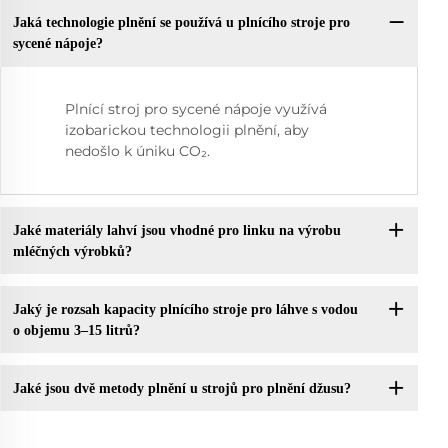
Jaká technologie plnění se používá u plnícího stroje pro
sycené nápoje?
Plnící stroj pro sycené nápoje využívá
izobarickou technologii plnění, aby
nedošlo k úniku CO₂.
Jaké materiály lahví jsou vhodné pro linku na výrobu
mléčných výrobků?
Jaký je rozsah kapacity plnícího stroje pro láhve s vodou
o objemu 3–15 litrů?
Jaké jsou dvě metody plnění u strojů pro plnění džusu?