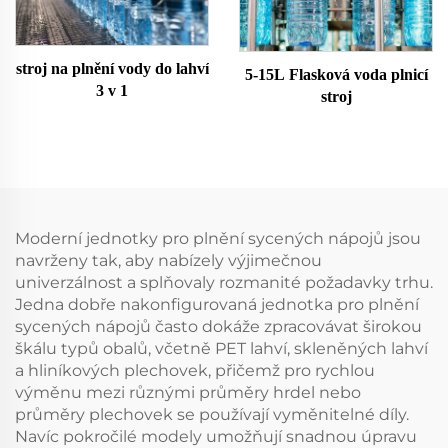
stroj na plnění vody do lahví
5-15L Flasková voda plnicí
3 v 1
stroj
Moderní jednotky pro plnění sycených nápojů jsou
navrženy tak, aby nabízely výjimečnou
univerzálnost a splňovaly rozmanité požadavky trhu.
Jedna dobře nakonfigurovaná jednotka pro plnění
sycených nápojů často dokáže zpracovávat širokou
škálu typů obalů, včetně PET lahví, skleněných lahví
a hliníkových plechovek, přičemž pro rychlou
výměnu mezi různými průměry hrdel nebo
průměry plechovek se používají vyměnitelné díly.
Navíc pokročilé modely umožňují snadnou úpravu