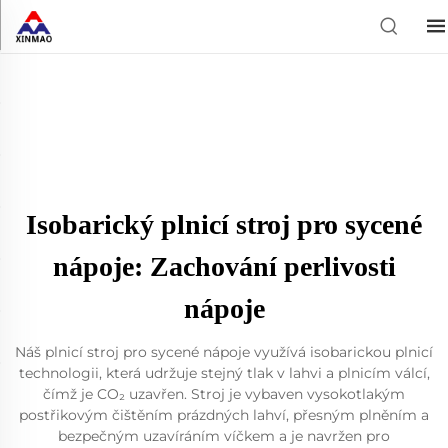
Isobarický plnicí stroj pro sycené
nápoje: Zachování perlivosti
nápoje
Náš plnicí stroj pro sycené nápoje využívá isobarickou plnicí
technologii, která udržuje stejný tlak v lahvi a plnicím válcí,
čímž je CO₂ uzavřen. Stroj je vybaven vysokotlakým
postřikovým čištěním prázdných lahví, přesným plněním a
bezpečným uzavíráním víčkem a je navržen pro