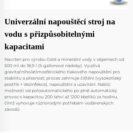
Univerzální napouštěcí stroj na
vodu s přizpůsobitelnými
kapacitami
Navržen pro výrobu čisté a minerální vody v objemech od
500 ml do 18,9 l (5-gallonové nádoby). Využívá
gravitačního/atlmosférického tlakového napouštění pro
stabilitu a přesnost; proces zahrnuje čištění (vysokotlaký
postřik + dezinfekce), napouštění a uzavírání. Nabízí
možnosti od poloautomatického po plně automatický
provoz s kapacitou 200 lahví až 1200 kbelíků za hodinu,
čímž vyhovuje různorodým potřebám vodárenských
závodů.