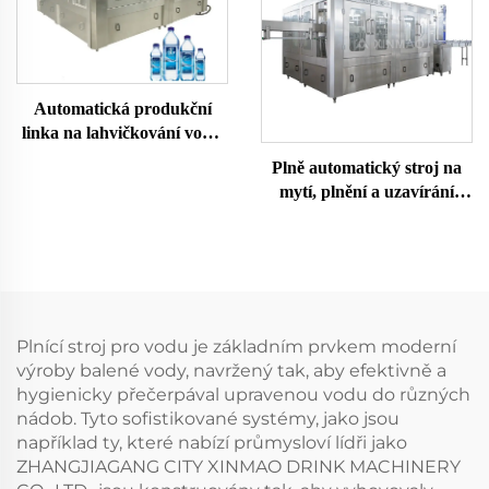
Automatická produkční
linka na lahvičkování vody,
stroj na dolivání čisté
Plně automatický stroj na
minerální pramenité vody
mytí, plnění a uzavírání
do PET lahví
PET lahví s vodou
15000BPH
Plnící stroj pro vodu je základním prvkem moderní
výroby balené vody, navržený tak, aby efektivně a
hygienicky přečerpával upravenou vodu do různých
nádob. Tyto sofistikované systémy, jako jsou
například ty, které nabízí průmysloví lídři jako
ZHANGJIAGANG CITY XINMAO DRINK MACHINERY