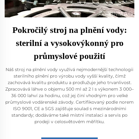
Pokročilý stroj na plnění vody:
sterilní a vysokovýkonný pro
průmyslové použití
Náš stroj na plnění vody využívá nejmodernější technologii
sterilního plnění pro výrobu vody vyšší kvality, čímž
zachovává kvalitu produktu a prodlužuje jeho trvanlivost.
Zpracovává láhve o objemu 500 ml až 2 l s výkonem 3 000–
36 000 lahví za hodinu, což jej činí vhodným pro velké
průmyslové vodárenské závody. Certifikovaný podle norem
ISO 9001, CE a SGS zajišťuje soulad s mezinárodními
standardy; dodáváme také místní instalaci a servis po
prodeji v celosvětovém měřítku.