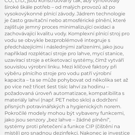
CO., LTD., jsou konstruovány tak, aby vyhovovaly
široké škále potřeb – od malých provozů až po
vysokovýkonné plnící závody. Jádrem technologie
je často gravitační nebo atmosférické plnění, které
zajišťuje jemný proces minimalizující oxidaci a
zachovávající kvalitu vody. Komplexní plnící stroj pro
vodu se obvykle bezproblémově integruje s
předcházejícími i následnými zařízeními, jako jsou
například rozplétací stroje pro lahve, mycí stanice,
uzavírací stroje a etiketovací systémy, čímž vytváří
souvislou výrobní linku. Mezi klíčové faktory při
výběru plnícího stroje pro vodu patří výrobní
kapacita – ta se může pohybovat od několika set až
po více než třicet šest tisíc lahví za hodinu –
požadovaná úroveň automatizace, kompatibilita s
materiály lahví (např. PET nebo sklo) a dodržení
přísných potravinářských a hygienických norem.
Pokročilé modely mohou být vybaveny funkcemi,
jako jsou senzory „bez lahve – žádné plnění“,
systémy proti přetečení a funkce CIP (čištění na
místě) pro snadnou dezinfekci. Nakonec je investice