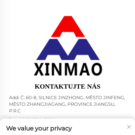
KONTAKTUJTE NÁS
Add: Č. 60-8, SILNICE JINZHONG, MĚSTO JINFENG,
MĚSTO ZHANGJIAGANG, PROVINCE JIANGSU,
P.R.C
Tel:
+86-18952445692
We value your privacy
E-mail:
[email protected]