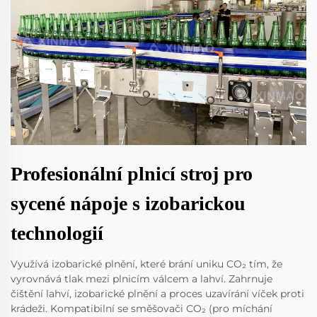
Profesionální plnicí stroj pro
sycené nápoje s izobarickou
technologií
Využívá izobarické plnění, které brání uniku CO₂ tím, že
vyrovnává tlak mezi plnicím válcem a lahví. Zahrnuje
čištění lahví, izobarické plnění a proces uzavírání víček proti
krádeži. Kompatibilní se směšovači CO₂ (pro míchání