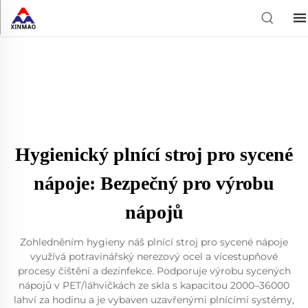
Hygienický plnící stroj pro sycené
nápoje: Bezpečný pro výrobu
nápojů
Zohledněním hygieny náš plnící stroj pro sycené nápoje
využívá potravinářský nerezový ocel a vícestupňové
procesy čištění a dezinfekce. Podporuje výrobu sycených
nápojů v PET/láhvičkách ze skla s kapacitou 2000–36000
lahví za hodinu a je vybaven uzavřenými plnícími systémy,