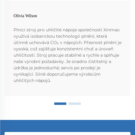
Olivia Wilson
Plnicí stroj pro uhličité nápoje společnosti Xinmao
využívá izobarickou technologii plnění, která
účinně uchovává CO₂ v nápojích. Přesnost plnění je
vysoká, což zajišťuje konzistentní chuť a úroveň
uhličitosti. Stroj pracuje stabilně a rychle a splňuje
naše výrobní požadavky. Je snadno čistitelný a
údržba je jednoduchá; servis po prodeji je
vynikající. Silně doporučujeme výrobcům
uhličitých nápojů.