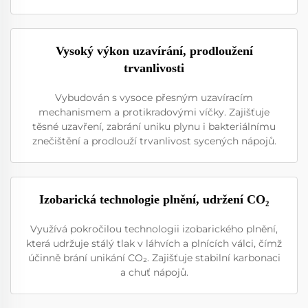
Vysoký výkon uzavírání, prodloužení
trvanlivosti
Vybudován s vysoce přesným uzavíracím
mechanismem a protikradovými víčky. Zajišťuje
těsné uzavření, zabrání uniku plynu i bakteriálnímu
znečištění a prodlouží trvanlivost sycených nápojů.
Izobarická technologie plnění, udržení CO₂
Využívá pokročilou technologii izobarického plnění,
která udržuje stálý tlak v láhvích a plnících válci, čímž
účinně brání unikání CO₂. Zajišťuje stabilní karbonaci
a chuť nápojů.