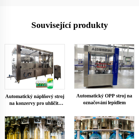
Související produkty
Automatický OPP stroj na
Automatický náplňový stroj
označování lepidlem
na konzervy pro uhličité
nápoje