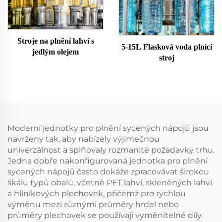
Stroje na plnění lahví s
5-15L Flasková voda plnicí
jedlým olejem
stroj
Moderní jednotky pro plnění sycených nápojů jsou
navrženy tak, aby nabízely výjimečnou
univerzálnost a splňovaly rozmanité požadavky trhu.
Jedna dobře nakonfigurovaná jednotka pro plnění
sycených nápojů často dokáže zpracovávat širokou
škálu typů obalů, včetně PET lahví, skleněných lahví
a hliníkových plechovek, přičemž pro rychlou
výměnu mezi různými průměry hrdel nebo
průměry plechovek se používají vyměnitelné díly.