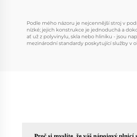
Podle mého názoru je nejcennější stroj v podn
nízké; jejich konstrukce je jednoduchá a doko
ať už z polyvinylu, skla nebo hliníku - jsou
mezinárodní standardy poskytující služby v o
Proč si myslíte, že váš nápojový plnic