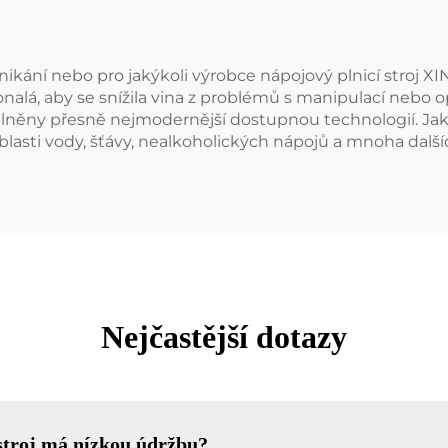
ikání nebo pro jakýkoli výrobce nápojový plnicí stroj XI
nalá, aby se snížila vina z problémů s manipulací nebo op
 naplněny přesně nejmodernější dostupnou technologií. Ja
blasti vody, šťávy, nealkoholických nápojů a mnoha další
Nejčastější dotazy
í stroj má nízkou údržbu?