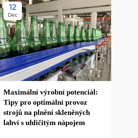
12
1
Dec
De
Maximální výrobní potenciál:
Tipy pro optimální provoz
strojů na plnění skleněných
Odh
lahví s uhličitým nápojem
lah
náp