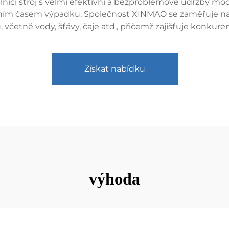
í stroj s velmi efektivní a bezproblémové údržby modelu
álním časem výpadku. Společnost XINMAO se zaměřuje na 
, včetně vody, šťávy, čaje atd., přičemž zajišťuje konku
Získat nabídku
výhoda