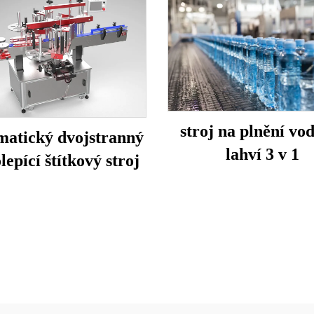
stroj na plnění vo
atický dvojstranný
lahví 3 v 1
epící štítkový stroj