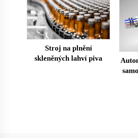
Stroj na plnění
skleněných lahví piva
Autom
samol