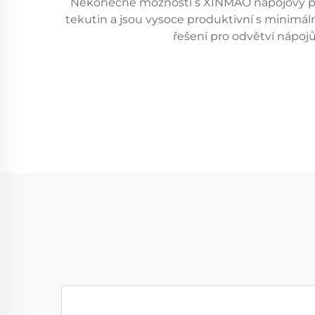
Nekonečné možnosti s XINMAO nápojový plnic
tekutin a jsou vysoce produktivní s minim
řešení pro odvětví nápojů