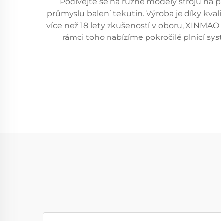
Podívejte se na různé modely strojů na 
průmyslu balení tekutin. Výroba je díky kvali
více než 18 lety zkušeností v oboru, XINMAO 
rámci toho nabízíme pokročilé plnicí s