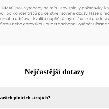
INMAO jsou vyrobeny na míru, aby splnily požadavky, kte
ují od koncentrátů po čerstvě lisované džusy. Naše plni
 pomáhá udržovat kvalitu napříč různými řadami produktů
u firmu nebo obrovskou, budete schopni vyrábět úžasné 
Nejčastější dotazy
ašich plnicích strojích?