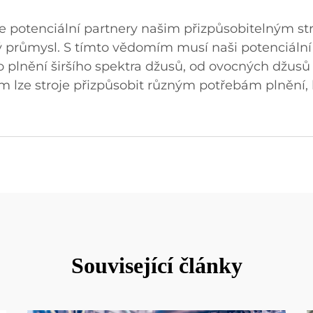
e potenciální partnery našim přizpůsobitelným s
průmysl. S tímto vědomím musí naši potenciální 
ro plnění širšího spektra džusů, od ovocných džus
 lze stroje přizpůsobit různým potřebám plnění, k
Související články