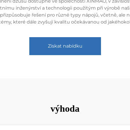
plnění džusů dostupné ve společnosti XINMAO, v závislos
tnímu inženýrství a technologii použitým při výrobě našich 
přizpůsobuje řešení pro různé typy nápojů, včetně, ale n
ystémy, které dále zvyšují kvalitu očekávanou od jakého
Získat nabídku
výhoda