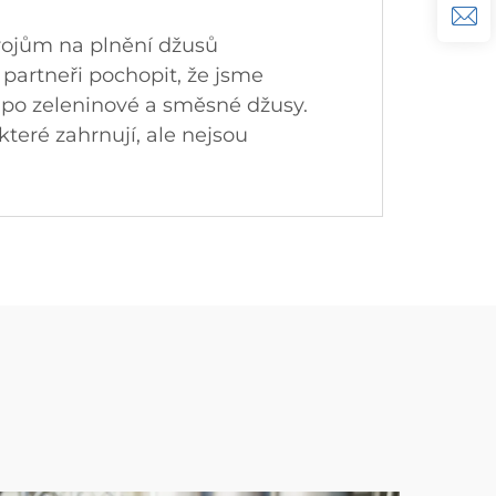
trojům na plnění džusů
partneři pochopit, že jsme
ů po zeleninové a směsné džusy.
teré zahrnují, ale nejsou