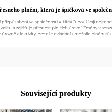
řesného plnění, která je špičková ve spol
í přizpůsobení ve společnosti XINMAO, používají nejmoder
valitu a zajišťuje přesnost plnicích úrovní. Změny v se
 úrovně efektivity, protože ovládání umožnilo plnění rů
Související produkty