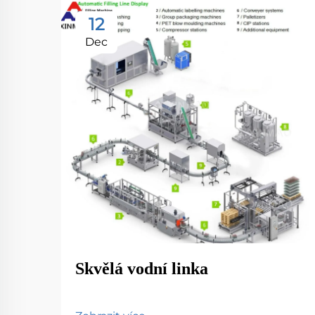
12
Dec
Skvělá vodní linka