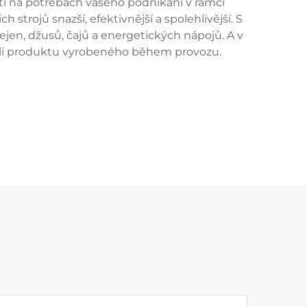
ti na potřebách vašeho podnikání v rámci
strojů snazší, efektivnější a spolehlivější. S
ejen, džusů, čajů a energetických nápojů. A v
koli produktu vyrobeného během provozu.