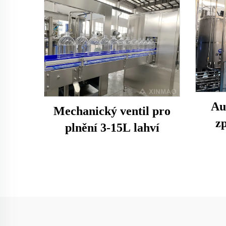
Au
Mechanický ventil pro
z
plnění 3-15L lahví