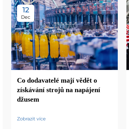
12
Dec
Co dodavatelé mají vědět o
získávání strojů na napájení
džusem
Zobrazit více