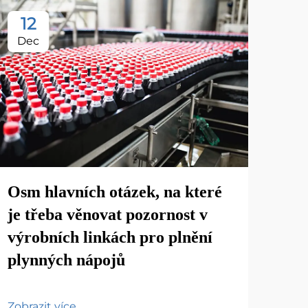
12
2
Dec
Oc
Osm hlavních otázek, na které
Zák
je třeba věnovat pozornost v
tov
výrobních linkách pro plnění
plynných nápojů
Zobr
Zobrazit více