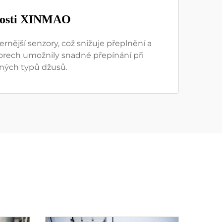
ečnosti XINMAO
nější senzory, což snižuje přeplnění a
nzorech umožnily snadné přepínání při
zných typů džusů.