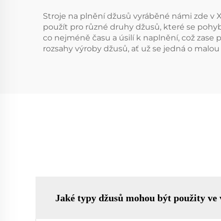
Stroje na plnění džusů vyráběné námi zde v X
použít pro různé druhy džusů, které se pohyb
co nejméně času a úsilí k naplnění, což zase
rozsahy výroby džusů, ať už se jedná o malo
Jaké typy džusů mohou být použity ve v