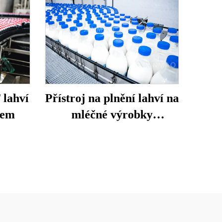
 lahví
Přístroj na plnění lahví na
jem
mléčné výrobky
PE/PP/PET