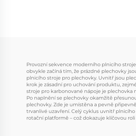
Provozní sekvence moderního plnicího stroj
obvykle začíná tím, že prázdné plechovky jso
plnicího stroje pro plechovky. Uvnitř jsou pl
krok je zásadní pro uchování produktu, zejmé
stroje pro karbonované nápoje je plechovka n
Po naplnění se plechovky okamžitě přesunou n
plechovky. Zde je umístěna a pevně připevně
trvanlivé uzavření. Celý cyklus uvnitř plnic
rotační platformě – což dokazuje klíčovou roli 