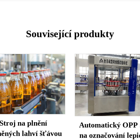
Související produkty
Stroj na plnění
Automatický OPP 
něných lahví šťávou
na označování lep