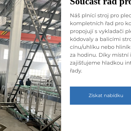
Součást řad pr
Náš plnící stroj pro pl
kompletních řad pro k
propojují s vykladači p
kódovaly a balicími str
cínu/uhlíku nebo hlin
za hodinu. Díky místní 
zajišťujeme hladkou in
řady.
Získat nabídku