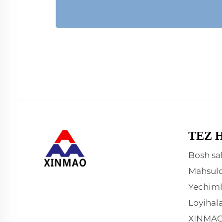
TEZ 
Bosh sa
Mahsulo
Yechiml
Loyihal
XINMAO