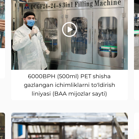
b
6000BPH (500ml) PET shisha
gazlangan ichimliklarni to'ldirish
liniyasi (BAA mijozlar sayti)