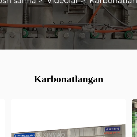
sh sahifa
>
Videolar
>
Karbonatla
Karbonatlangan