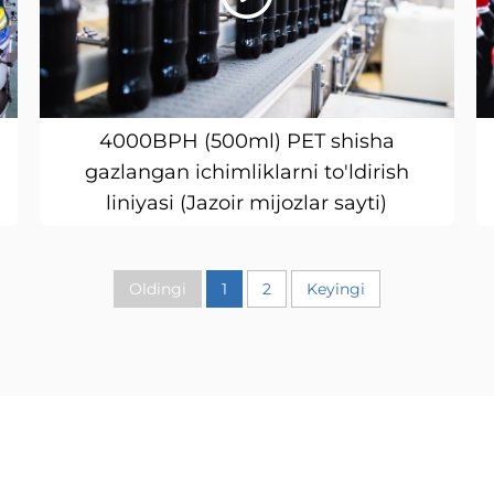
4000BPH (500ml) PET shisha
gazlangan ichimliklarni to'ldirish
liniyasi (Jazoir mijozlar sayti)
Oldingi
1
2
Keyingi