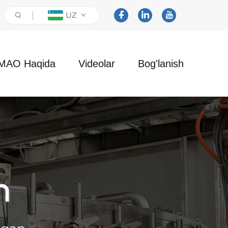
UZ
MAO Haqida
Videolar
Bog'lanish
n