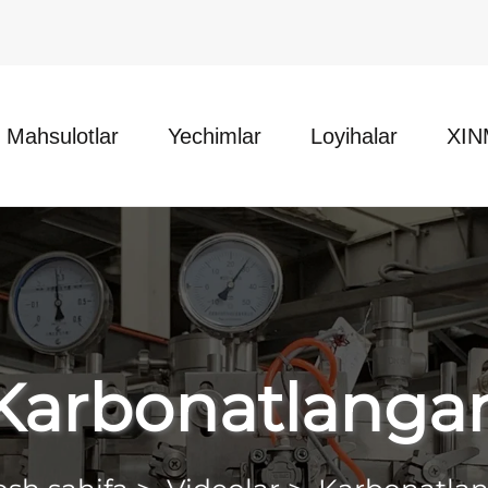
Mahsulotlar
Yechimlar
Loyihalar
XIN
Karbonatlanga