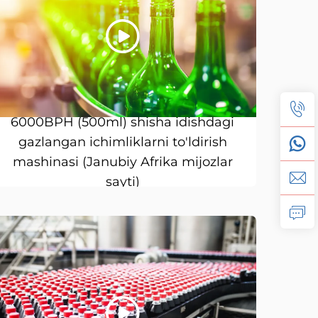
6000BPH (500ml) shisha idishdagi
gazlangan ichimliklarni to'ldirish
mashinasi (Janubiy Afrika mijozlar
sayti)