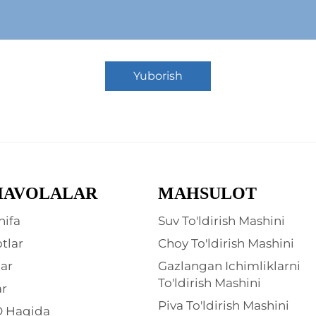
Yuborish
HAVOLALAR
MAHSULOT
hifa
Suv To'ldirish Mashini
tlar
Choy To'ldirish Mashini
ar
Gazlangan Ichimliklarni
To'ldirish Mashini
ar
Piva To'ldirish Mashini
 Haqida