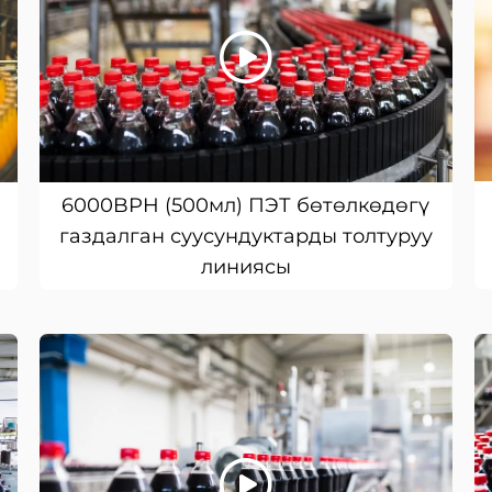
6000BPH (500мл) ПЭТ бөтөлкөдөгү
газдалган суусундуктарды толтуруу
линиясы