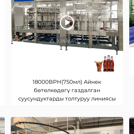
18000BPH(750мл) Айнек
бөтөлкөдөгү газдалган
суусундуктарды толтуруу линиясы