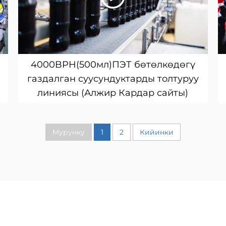
4000BPH(500мл)ПЭТ бөтөлкөдөгү
газдалган суусундуктарды толтуруу
линиясы (Алжир Кардар сайты)
Мурунку
1
2
Кийинки