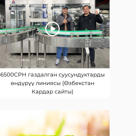
6500CPH газдалган суусундуктарды
өндүрүү линиясы (Өзбекстан
Кардар сайты)