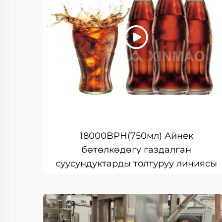
18000BPH(750мл) Айнек
бөтөлкөдөгү газдалган
суусундуктарды толтуруу линиясы