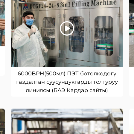
6000BPH(500мл) ПЭТ бөтөлкөдөгү
газдалган суусундуктарды толтуруу
линиясы (БАЭ Кардар сайты)