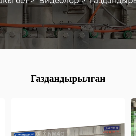
кы бет
>
Видеолор
>
Газдандыр
Газдандырылган