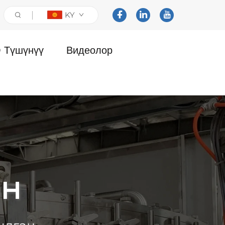
KY
 Түшүнүү
Видеолор
ан