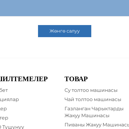
Жөнгө салуу
ШИЛТЕМЕЛЕР
ТОВАР
бет
Су толтоо машинасы
циялар
Чай толтоо машинасы
дер
Газланган Чарыктарды
Жакуу Машинасы
тер
Пиваны Жакуу Машинас
 Түшүнүү