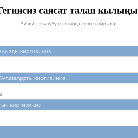
Тегинсиз саясат талап кылыңы
Биздин өкүлүбүз жакында сизге кайрылат.
ы