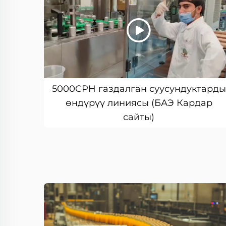
5000CPH газдалган суусундуктарды
өндүрүү линиясы (БАЭ Кардар
сайты)