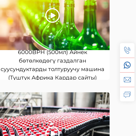
6000BPH (500мл) Айнек
бөтөлкөдөгү газдалган
суусундуктарды толтуруучу машина
(Түштүк Африка Кардар сайты)