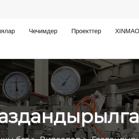
иялар
Чечимдер
Проекттер
XINMAO
аздандырылг