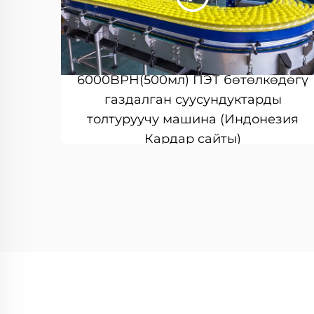
6000BPH(500мл) ПЭТ бөтөлкөдөгү
газдалган суусундуктарды
толтуруучу машина (Индонезия
Кардар сайты)