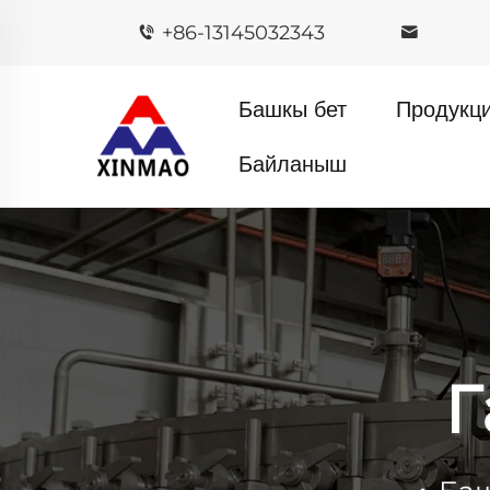
+86-13145032343
Башкы бет
Продукц
Байланыш
Г