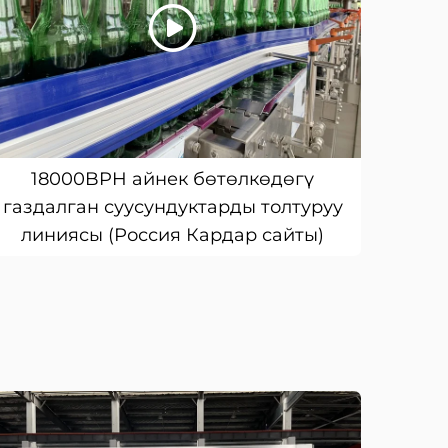
18000BPH айнек бөтөлкөдөгү
газдалган суусундуктарды толтуруу
линиясы (Россия Кардар сайты)