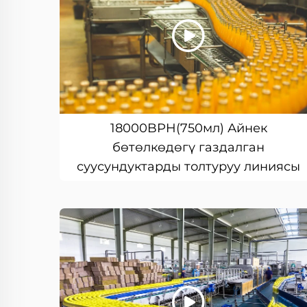
18000BPH(750мл) Айнек
бөтөлкөдөгү газдалган
суусундуктарды толтуруу линиясы