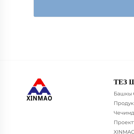
ТЕЗ 
Башкы 
Продук
Чечим
Проект
XINMAO