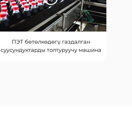
ПЭТ бөтөлкөдөгү газдалган
суусундуктарды толтуруучу машина