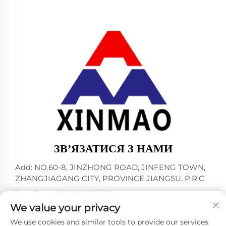
ЗВ’ЯЗАТИСЯ З НАМИ
Add: NO.60-8, JINZHONG ROAD, JINFENG TOWN,
ZHANGJIAGANG CITY, PROVINCE JIANGSU, P.R.C
Телефон:
+86-13145032343
We value your privacy
Ел. пошта:
[email protected]
We use cookies and similar tools to provide our services.