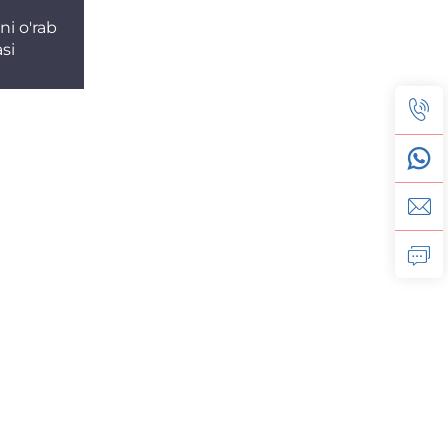
ni o'rab
si