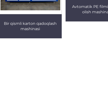
Avtomatik PE filmi
olish mashina
Bir qismli karton qadoqlash
mashinasi