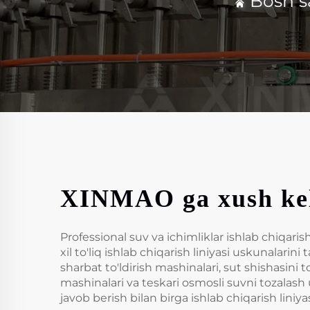
Bosh s
XINMAO ga xush kel
Professional suv va ichimliklar ishlab chiqaris
xil to'liq ishlab chiqarish liniyasi uskunalari
sharbat to'ldirish mashinalari, sut shishasini 
mashinalari va teskari osmosli suvni tozalash us
javob berish bilan birga ishlab chiqarish liniy