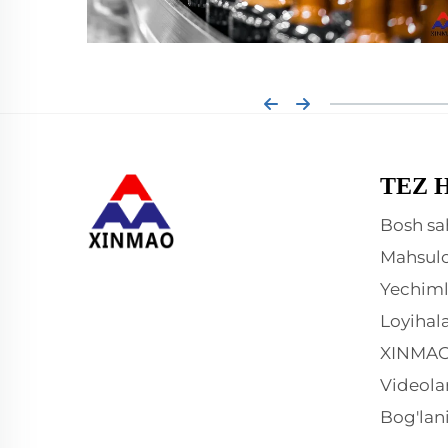
TEZ 
Bosh sa
Mahsulo
Yechiml
Loyihal
XINMAO
Videola
Bog'lan