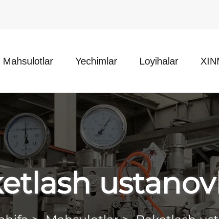
Mahsulotlar
Yechimlar
Loyihalar
XIN
etlash ustanov