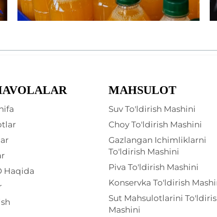
HAVOLALAR
MAHSULOT
hifa
Suv To'ldirish Mashini
tlar
Choy To'ldirish Mashini
ar
Gazlangan Ichimliklarni
To'ldirish Mashini
ar
Piva To'ldirish Mashini
 Haqida
Konservka To'ldirish Mashi
r
Sut Mahsulotlarini To'ldiri
ish
Mashini