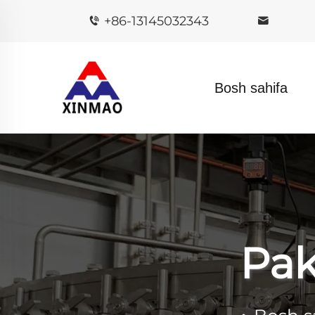
+86-13145032343
Bosh sahifa
Pak