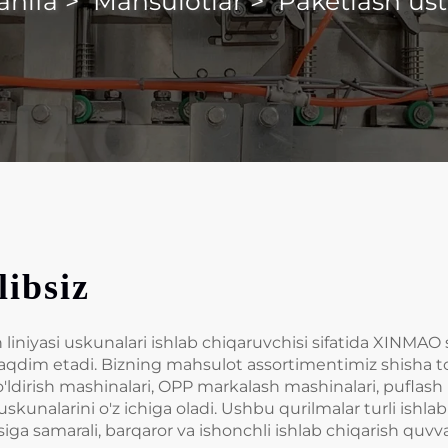
ahifa
>
Mahsulotlar
>
Paketlash us
ibsiz
h liniyasi uskunalari ishlab chiqaruvchisi sifatida XINMAO 
ni taqdim etadi. Bizning mahsulot assortimentimiz shisha to'
to'ldirish mashinalari, OPP markalash mashinalari, puflash
kunalarini o'z ichiga oladi. Ushbu qurilmalar turli ishlab 
asiga samarali, barqaror va ishonchli ishlab chiqarish quvv