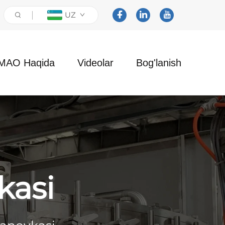
UZ
MAO Haqida
Videolar
Bog'lanish
kasi