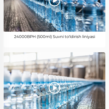
24000BPH (500ml) Suvni to'ldirish liniyasi