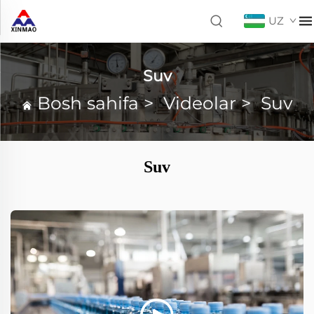
UZ
Suv
Bosh sahifa
>
Videolar
>
Suv
Suv