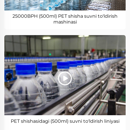
25000BPH (500ml) PET shisha suvni to'ldirish
mashinasi
PET shishasidagi (500ml) suvni to'ldirish liniyasi