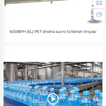
600BPH (5L) PET shisha suvni to'ldirish liniyasi