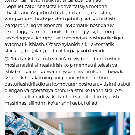
Depalletizator chastota konvertatsiya motorini,
chastotani o'zgartirish tezligini tartibga solishni,
kompyuterni boshqarishni qabul qiladi va tashish
barqaror, silliq va ishonchli; avtomatik boshqaruv
texnologiyasi, mexatronika texnologiyasi, tarmoq
texnologiyasi, kompyuter tomonidan boshqariladigan
avtomatik ishlash. O'zaro aylanish sikli avtomatik
stacking belgilangan talablarga javob beradi.
Qo'lda tank tushirish va an'anaviy bo'sh tank tushirish
moslamasini almashtirish ko'p mehnatni tejash va
ishlab chiqarish quvvatini yaxshilash imkonini beradi.
Mexanik harakatning aniqligini oshirish uchun
dasturlashtiriladigan kompyuter boshqaruv tizimi qabul
qilingan va operatsiya oson. Paletni ko'tarish stoli o'z-
o'zidan qulflanadi va ko'tariladi va palletlarni yig'ish
mashinasi silindrni ko'tarishni qabul qiladi.