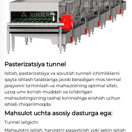
Pasterizatsiya tunnel
Isitish, pasterizatsiya va sovutish tunneli ichimliklarni
qayta ishlash talablariga javob beradigan mos termal
jarayonni ta'minlash va mahsulotning optimal sifati,
uzoq umr ko'rish muddati va to'ldirilgan
mahsulotingizning tashqi ko'rinishiga erishish uchun
ishlab chiqarilmoqda.
Mahsulot uchta asosiy dasturga ega:
Tunnel isitgichi:
Mahsulotni isitish, haroratni pasaytirish yoki sekin isitish