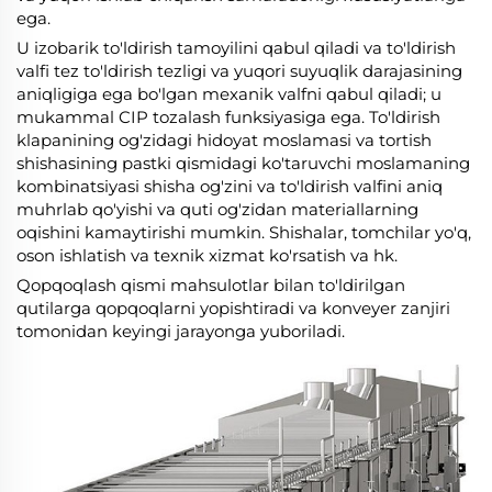
ega.
U izobarik to'ldirish tamoyilini qabul qiladi va to'ldirish
valfi tez to'ldirish tezligi va yuqori suyuqlik darajasining
aniqligiga ega bo'lgan mexanik valfni qabul qiladi; u
mukammal CIP tozalash funksiyasiga ega. To'ldirish
klapanining og'zidagi hidoyat moslamasi va tortish
shishasining pastki qismidagi ko'taruvchi moslamaning
kombinatsiyasi shisha og'zini va to'ldirish valfini aniq
muhrlab qo'yishi va quti og'zidan materiallarning
oqishini kamaytirishi mumkin. Shishalar, tomchilar yo'q,
oson ishlatish va texnik xizmat ko'rsatish va hk.
Qopqoqlash qismi mahsulotlar bilan to'ldirilgan
qutilarga qopqoqlarni yopishtiradi va konveyer zanjiri
tomonidan keyingi jarayonga yuboriladi.