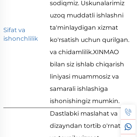
sodiqmiz. Uskunalarimiz
uzoq muddatli ishlashni
ta'minlaydigan xizmat
Sifat va
ishonchlilik
ko'rsatish uchun qurilgan.
va chidamlilik.XINMAO
bilan siz ishlab chiqarish
liniyasi muammosiz va
samarali ishlashiga
ishonishingiz mumkin.
Dastlabki maslahat va
dizayndan tortib o'rnatish