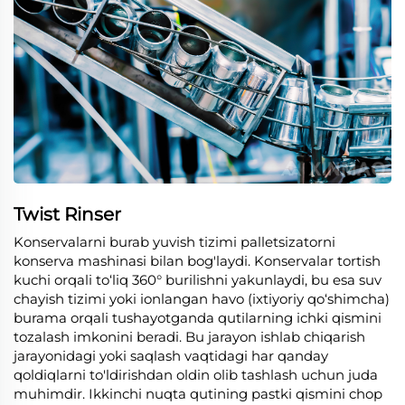
Twist Rinser
Konservalarni burab yuvish tizimi palletsizatorni
konserva mashinasi bilan bog'laydi. Konservalar tortish
kuchi orqali to‘liq 360° burilishni yakunlaydi, bu esa suv
chayish tizimi yoki ionlangan havo (ixtiyoriy qo‘shimcha)
burama orqali tushayotganda qutilarning ichki qismini
tozalash imkonini beradi. Bu jarayon ishlab chiqarish
jarayonidagi yoki saqlash vaqtidagi har qanday
qoldiqlarni to'ldirishdan oldin olib tashlash uchun juda
muhimdir. Ikkinchi nuqta qutining pastki qismini chop