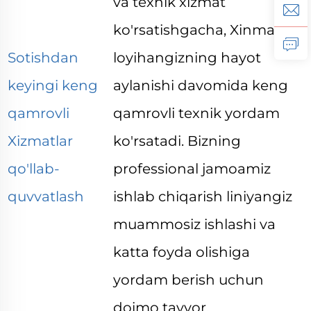
va texnik xizmat
ko'rsatishgacha, Xinmao
Sotishdan
loyihangizning hayot
keyingi keng
aylanishi davomida keng
qamrovli
qamrovli texnik yordam
Xizmatlar
ko'rsatadi. Bizning
qo'llab-
professional jamoamiz
quvvatlash
ishlab chiqarish liniyangiz
muammosiz ishlashi va
katta foyda olishiga
yordam berish uchun
doimo tayyor.