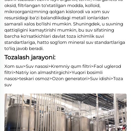
oksid, filtrlangan to'xtatilgan modda, kolloid,
mikroorganizmning qolgan kislorodi va xom suv
resursidagi ba'zi balandlikdagi metall ionlaridan
samarali xalos bo'lishi mumkin. Shuningdek, u suvning
qattiqligini kamaytirishi mumkin, bu suv sifatining
barcha ko'rsatkichlari davlat toza ichimlik suvi
standartlariga, hatto sog'lom mineral suv standartlariga
to'liq javob beradi.
Tozalash jarayoni:
Xom suv>Suv nasosi>Kremniy qum filtri>Faol uglerod
filtri>Natriy ion almashtirgichi>Yuqori bosimli
nasos>teskari osmoz>Ozon generatori>Suv idishi>Toza
suv