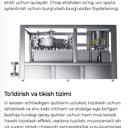
etish uchun qulaydir. Chop etishdan so'ng, uni qayta
aylantirish uchun burg'ulash burg'usidan foydalaning.
To'ldirish va tikish tizimi
U asosan ochiladigan qutilarni uzluksiz tozalash uchun
ishlatiladi va shu kabi o'lcham va shaklga ega bo'lgan
boshqa turdagi qalay qutilari uchun ham mos keladi.
Yaxshi tozalash effekti, oqilona tuzilish, muvozanatli ish
va yuqori ishlab chiqarish samaradorligi xususiyatlariga