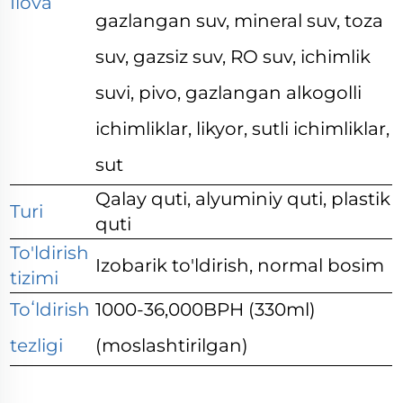
Ilova
gazlangan suv,
mineral suv, toza
suv, gazsiz suv, RO suv, ichimlik
suvi, pivo, gazlangan alkogolli
ichimliklar, likyor, sutli ichimliklar,
sut
Qalay quti, alyuminiy quti, plastik
Turi
quti
To'ldirish
Izobarik to'ldirish, normal bosim
tizimi
Toʻldirish
1000-36,000BPH (330ml)
tezligi
(moslashtirilgan)