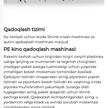
Qadoqlash tizimi
Siz tanlash uchun bizda Shrink o'rash mashinasi va
qutini qadoqlash mashinasi mavjud.
PE kino qadoqlash mashinasi:
Paketni tashish uchun to'g'ridan-to'g'ri zanjirli plastinka
ustiga qo'ying va muhrlanish va teginish chizig'idan
o'tadigan paket pastga tushmasligi uchun yuqorida
o'rnatilgan bosish moslamasi tomonidan bosiladi.
Ejeksiyon tsilindri chiqqandan so'ng, plyonkani yopish
tsilindri va plyonkani kesish tsilindri bir vaqtning o'zida
plyonka muhrlanishini yakunlaydi. Suratga olish
tugagandan so'ng, paket qisqarish uchun shrink
pechiga kiradi. Qadoqlash kichraytirilgandan so'ng, u
yordamchi rafga kiradi va oxirida sovutish moslamasi
o'rnatilgandan so'ng yig'iladi.