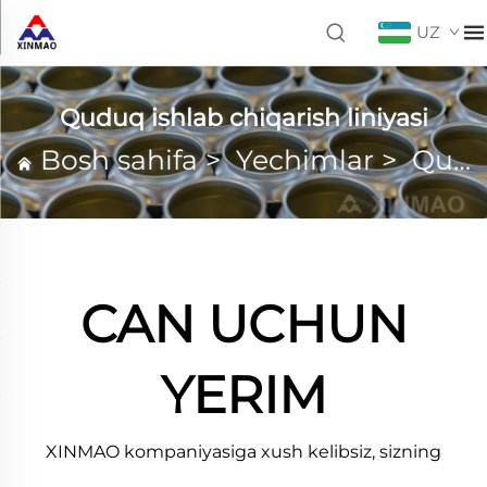
UZ
Quduq ishlab chiqarish liniyasi
Bosh sahifa
>
Yechimlar
>
Quduq ishlab chiqarish liniyasi
CAN UCHUN
YERIM
XINMAO kompaniyasiga xush kelibsiz, sizning