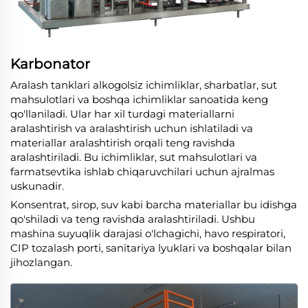
Karbonator
Aralash tanklari alkogolsiz ichimliklar, sharbatlar, sut
mahsulotlari va boshqa ichimliklar sanoatida keng
qo'llaniladi. Ular har xil turdagi materiallarni
aralashtirish va aralashtirish uchun ishlatiladi va
materiallar aralashtirish orqali teng ravishda
aralashtiriladi. Bu ichimliklar, sut mahsulotlari va
farmatsevtika ishlab chiqaruvchilari uchun ajralmas
uskunadir.
Konsentrat, sirop, suv kabi barcha materiallar bu idishga
qo'shiladi va teng ravishda aralashtiriladi. Ushbu
mashina suyuqlik darajasi o'lchagichi, havo respiratori,
CIP tozalash porti, sanitariya lyuklari va boshqalar bilan
jihozlangan.