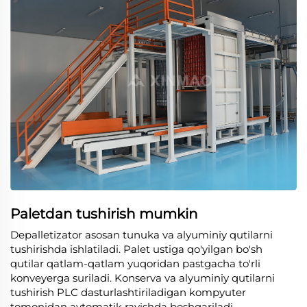
Paletdan tushirish mumkin
Depalletizator asosan tunuka va alyuminiy qutilarni
tushirishda ishlatiladi. Palet ustiga qo'yilgan bo'sh
qutilar qatlam-qatlam yuqoridan pastgacha to'rli
konveyerga suriladi. Konserva va alyuminiy qutilarni
tushirish PLC dasturlashtiriladigan kompyuter
tomonidan avtomatik ravishda boshqariladi.