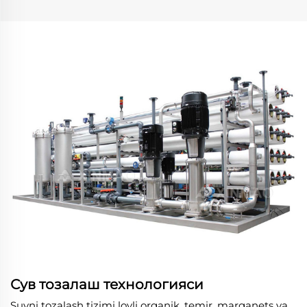
Сув тозалаш технологияси
Suvni tozalash tizimi loyli organik, temir, marganets va