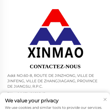
CONTACTEZ-NOUS
Add: NO.60-8, ROUTE DE JINZHONG, VILLE DE
JINFENG, VILLE DE ZHANGJIAGANG, PROVINCE
DE JIANGSU, R.P.C.
Tél. :
+86-13145032343
We value your privacy
Courriel :
[email protected]
We use cookies and similar tools to provide our services.