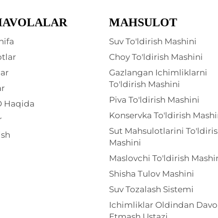
HAVOLALAR
MAHSULOT
hifa
Suv To'ldirish Mashini
tlar
Choy To'ldirish Mashini
ar
Gazlangan Ichimliklarni
To'ldirish Mashini
ar
Piva To'ldirish Mashini
 Haqida
Konservka To'ldirish Mashi
r
Sut Mahsulotlarini To'ldiri
ish
Mashini
Maslovchi To'ldirish Mashi
Shisha Tulov Mashini
Suv Tozalash Sistemi
Ichimliklar Oldindan Dav
Etmash Ustazi