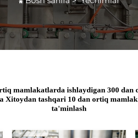
Bosh sahifa
>
Yechimlar
 ortiq mamlakatlarda ishlaydigan 300 dan o
va Xitoydan tashqari 10 dan ortiq mamlak
ta'minlash