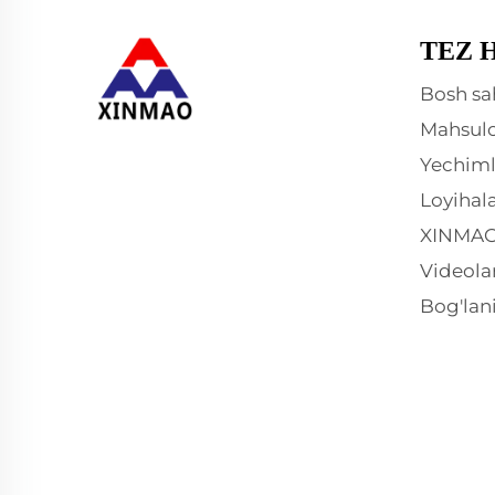
TEZ 
Bosh sa
Mahsulo
Yechiml
Loyihal
XINMAO
Videola
Bog'lan