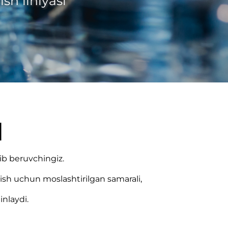
sh liniyasi
M
zib beruvchingiz.
irish uchun moslashtirilgan samarali,
inlaydi.