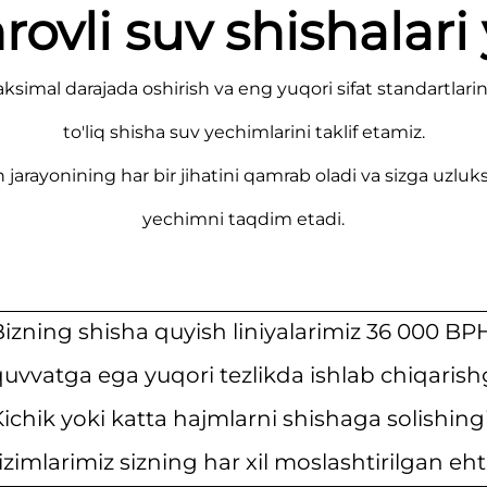
vli suv shishalari
simal darajada oshirish va eng yuqori sifat standartlari
to'liq shisha suv yechimlarini taklif etamiz.
jarayonining har bir jihatini qamrab oladi va sizga uzluksi
yechimni taqdim etadi.
Bizning shisha quyish liniyalarimiz 36 000 BP
quvvatga ega yuqori tezlikda ishlab chiqarish
ichik yoki katta hajmlarni shishaga solishing
izimlarimiz sizning har xil moslashtirilgan eht