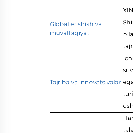
XIN
Shi
Global erishish va
muvaffaqiyat
bil
taj
Ich
suv
ega
Tajriba va innovatsiyalar
tur
osh
Har
tal