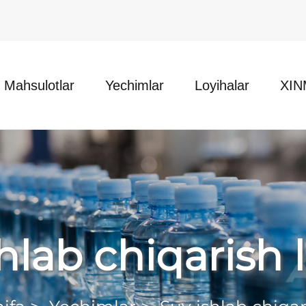
Mahsulotlar
Yechimlar
Loyihalar
XIN
hlab chiqarish l