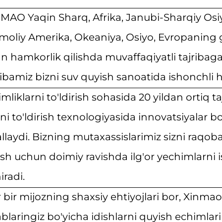
MAO Yaqin Sharq, Afrika, Janubi-Sharqiy Osi
moliy Amerika, Okeaniya, Osiyo, Evropaning g
an hamkorlik qilishda muvaffaqiyatli tajribag
ribamiz bizni suv quyish sanoatida ishonchli 
imliklarni to'ldirish sohasida 20 yildan ortiq
ni to'ldirish texnologiyasida innovatsiyalar bo
llaydi. Bizning mutaxassislarimiz sizni raqob
ish uchun doimiy ravishda ilg'or yechimlarni 
iradi.
 bir mijozning shaxsiy ehtiyojlari bor, Xinma
ablaringiz bo'yicha idishlarni quyish echimlar