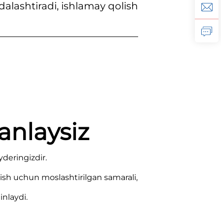
dalashtiradi, ishlamay qolish
nlaysiz
deringizdir.
irish uchun moslashtirilgan samarali,
inlaydi.