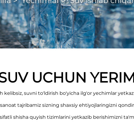
ifa
>
Yechimlar
>
Suv ishlab chiqari
SUV UCHUN YERI
elibsiz, suvni to'ldirish bo'yicha ilg'or yechimlar yetka
 sanoat tajribamiz sizning shaxsiy ehtiyojlaringizni qond
sifatli shisha quyish tizimlarini yetkazib berishimizni ta'm