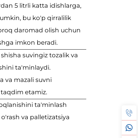
n 5 litrli katta idishlarga,
mkin, bu ko'p qirralilik
o'proq daromad olish uchun
shga imkon beradi.
 shisha suvingiz tozalik va
hini ta'minlaydi.
za va mazali suvni
i taqdim etamiz.
doqlanishini ta'minlash
'rash va palletizatsiya