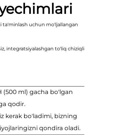
 yechimlari
ni ta'minlash uchun mo'ljallangan
z, integratsiyalashgan to'liq chiziqli
H (500 ml) gacha bo'lgan
ga qodir.
iz kerak bo'ladimi, bizning
iyojlaringizni qondira oladi.