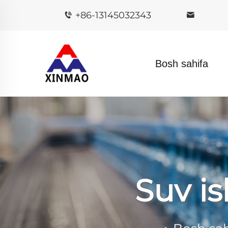
+86-13145032343
Bosh sahifa
Suv is