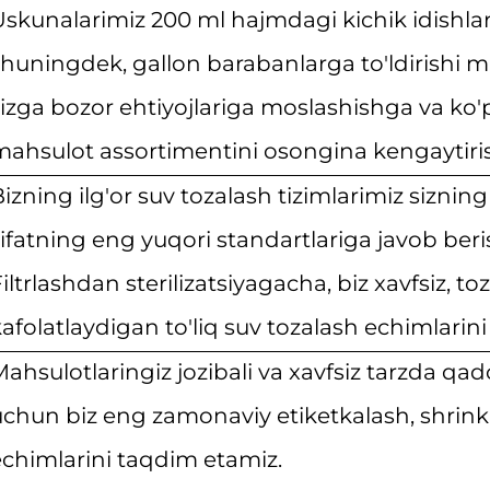
skunalarimiz 200 ml hajmdagi kichik idishlarda
huningdek, gallon barabanlarga to'ldirishi mu
sizga bozor ehtiyojlariga moslashishga va k
mahsulot assortimentini osongina kengaytiri
izning ilg'or suv tozalash tizimlarimiz sizning
ifatning eng yuqori standartlariga javob beris
iltrlashdan sterilizatsiyagacha, biz xavfsiz, to
afolatlaydigan to'liq suv tozalash echimlarin
ahsulotlaringiz jozibali va xavfsiz tarzda qa
chun biz eng zamonaviy etiketkalash, shrink o
echimlarini taqdim etamiz.