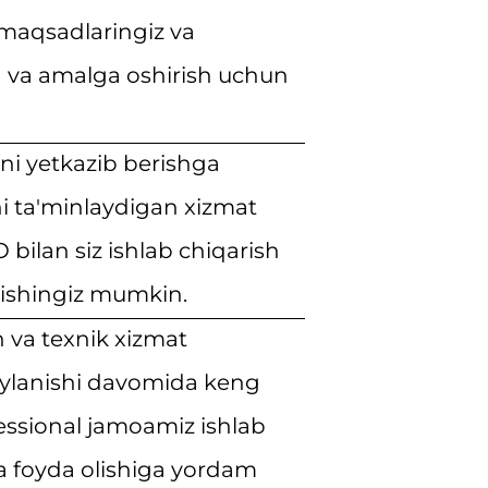
 maqsadlaringiz va
h va amalga oshirish uchun
rini yetkazib berishga
i ta'minlaydigan xizmat
 bilan siz ishlab chiqarish
nishingiz mumkin.
h va texnik xizmat
aylanishi davomida keng
essional jamoamiz ishlab
ta foyda olishiga yordam