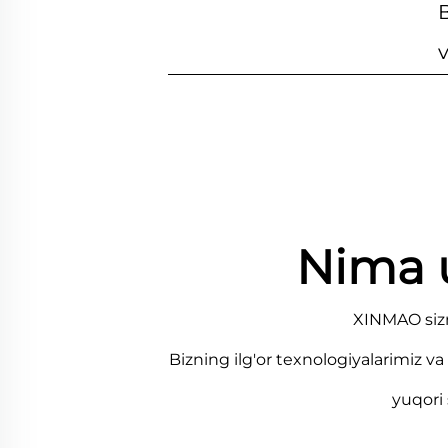
B
v
Nima 
XINMAO sizn
Bizning ilg'or texnologiyalarimiz va
yuqori 