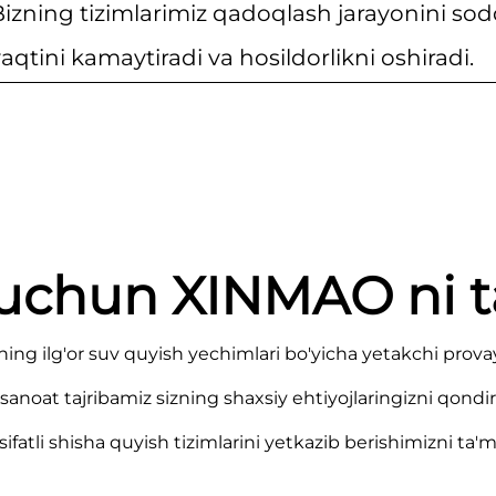
izning tizimlarimiz qadoqlash jarayonini sod
aqtini kamaytiradi va hosildorlikni oshiradi.
uchun XINMAO ni ta
ing ilg'or suv quyish yechimlari bo'yicha yetakchi provay
 sanoat tajribamiz sizning shaxsiy ehtiyojlaringizni qond
sifatli shisha quyish tizimlarini yetkazib berishimizni ta'm