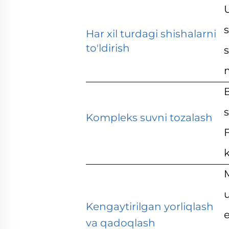
U
s
Har xil turdagi shishalarni
to'ldirish
B
s
Kompleks suvni tozalash
F
k
M
u
Kengaytirilgan yorliqlash
va qadoqlash