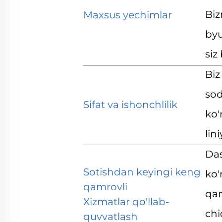
Biz
Maxsus yechimlar
byu
siz
Biz
sod
Sifat va ishonchlilik
ko'
lin
Das
Sotishdan keyingi keng
ko'
qamrovli
qam
Xizmatlar qo'llab-
chi
quvvatlash