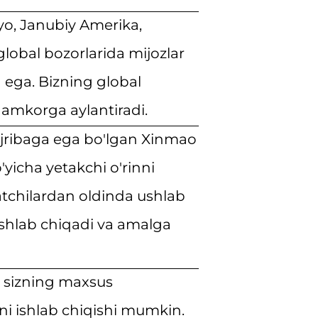
yo, Janubiy Amerika,
lobal bozorlarida mijozlar
a ega. Bizning global
hamkorga aylantiradi.
 tajribaga ega bo'lgan Xinmao
'yicha yetakchi o'rinni
atchilardan oldinda ushlab
ishlab chiqadi va amalga
o sizning maxsus
ini ishlab chiqishi mumkin.