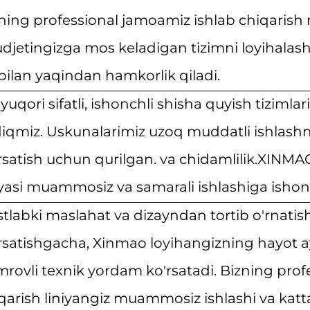
ning professional jamoamiz ishlab chiqarish
djetingizga mos keladigan tizimni loyihalas
 bilan yaqindan hamkorlik qiladi.
 yuqori sifatli, ishonchli shisha quyish tizimla
iqmiz. Uskunalarimiz uzoq muddatli ishlashn
rsatish uchun qurilgan.
va chidamlilik.XINMAO
iyasi muammosiz va samarali ishlashiga isho
tlabki maslahat va dizayndan tortib o'rnatis
rsatishgacha, Xinmao loyihangizning hayot 
rovli texnik yordam ko'rsatadi. Bizning prof
qarish liniyangiz muammosiz ishlashi va kat