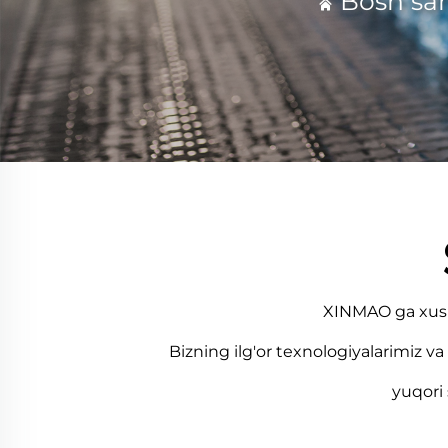
Bosh sah
XINMAO ga xush k
Bizning ilg'or texnologiyalarimiz va
yuqori 