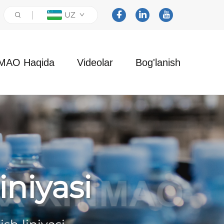
UZ
MAO Haqida
Videolar
Bog'lanish
iniyasi