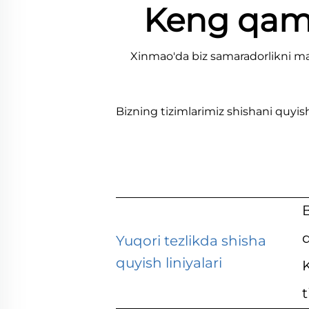
Keng qamro
Xinmao'da biz samaradorlikni mak
Bizning tizimlarimiz shishani quyish 
Yuqori tezlikda shisha
quyish liniyalari
K
t