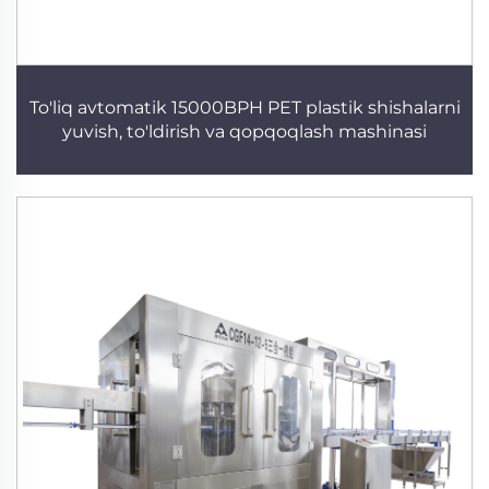
To'liq avtomatik 15000BPH PET plastik shishalarni
yuvish, to'ldirish va qopqoqlash mashinasi