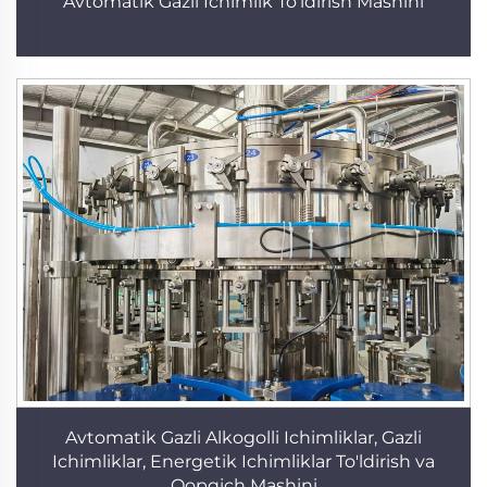
Avtomatik Gazli Ichimlik To'ldirish Mashini
Avtomatik Gazli Alkogolli Ichimliklar, Gazli
Ichimliklar, Energetik Ichimliklar To'ldirish va
Qopqich Mashini