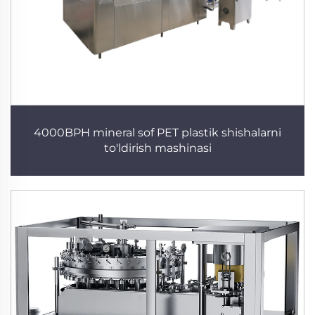
4000BPH mineral sof PET plastik shishalarni
to'ldirish mashinasi