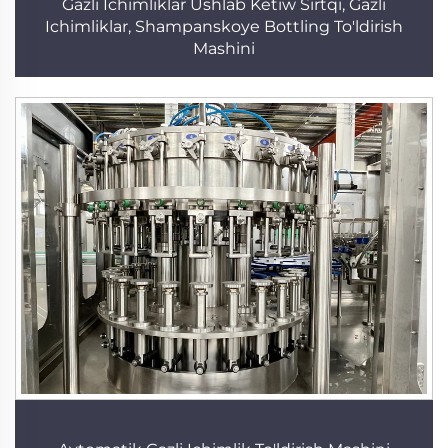
Gazli Ichimliklar Ushlab Ketiw Sirtqi, Gazli
Ichimliklar, Shampanskoye Bottling To'ldirish
Mashini