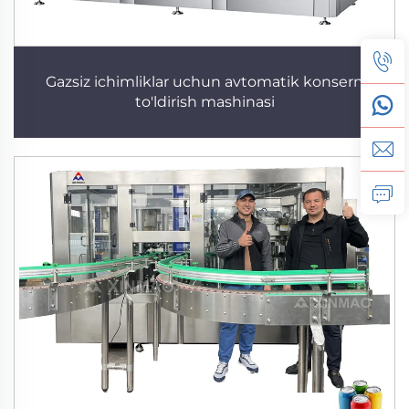
Gazsiz ichimliklar uchun avtomatik konsern
to'ldirish mashinasi