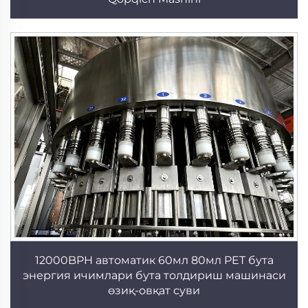
12000BPH автоматик 60мл 80мл PET бута
энергия ичимлари бута толдириш машинаси
өзиқ-овқат суви