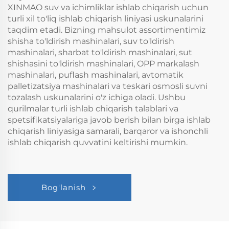
XINMAO suv va ichimliklar ishlab chiqarish uchun
turli xil to'liq ishlab chiqarish liniyasi uskunalarini
taqdim etadi. Bizning mahsulot assortimentimiz
shisha to'ldirish mashinalari, suv to'ldirish
mashinalari, sharbat to'ldirish mashinalari, sut
shishasini to'ldirish mashinalari, OPP markalash
mashinalari, puflash mashinalari, avtomatik
palletizatsiya mashinalari va teskari osmosli suvni
tozalash uskunalarini o'z ichiga oladi. Ushbu
qurilmalar turli ishlab chiqarish talablari va
spetsifikatsiyalariga javob berish bilan birga ishlab
chiqarish liniyasiga samarali, barqaror va ishonchli
ishlab chiqarish quvvatini keltirishi mumkin.
Bog'lanish