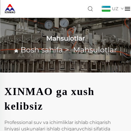
UZ
Mahsulotlar
Bosh sahifa
>
Mahsulotlar
XINMAO ga xush
kelibsiz
Professional suv va ichimliklar ishlab chiqarish
liniyasi uskunalari ishlab chiqaruvchisi sifatida