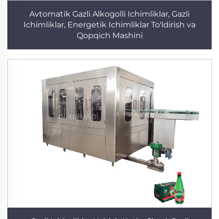
Avtomatik Gazli Alkogolli Ichimliklar, Gazli
Ichimliklar, Energetik Ichimliklar To'ldirish va
Qopqich Mashini