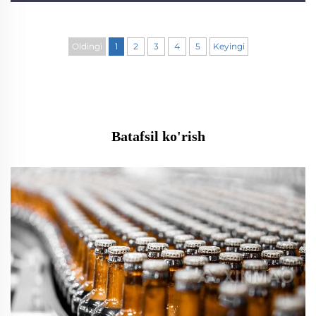
Oldingi
1
2
3
4
5
Keyingi
Batafsil ko'rish