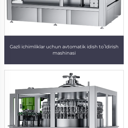
Gazli ichimliklar uchun avtomatik idish toʻldirish
mashinasi