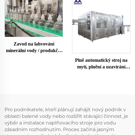
Zavod na lahvování
minerální vody / produkční
linka
Plně automatický stroj na
mytí, plnění a uzavírání
PET lahví s vodou
15000BPH
Pro podnikatele, kteří plánují zahájit nový podnik v
oblasti balené vody nebo rozšířit stávající činnost, je
výběr a instalace naplňovacího stroje pro vodu
zásadním rozhodnutím. Proces začíná jasným