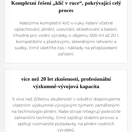
Komplexní řešení „klíč v ruce“, pokrývající celý
proces
Nabízíme kompletní klíč-v-ruku řešení včetně
oplachování, plnění, uzavírání, etiketování a balení.
Vhodné pro vodní výrobky o objemu 500 ml až 20 l,
kompatibilní s plastovými, skleněnými lahvemi a
sudky, čímž ušetříte čas i náklady na přizpůsobení
zařízení.
více než 20 let zkušeností, profesionální
výzkumně-vývojová kapacita
S více než 20letou zkušeností v odvětví disponujeme
vlastním výzkumně-vývojovým týmem zaměřeným
na technologie plnění. Naše stroje integrují pokročilé
zahraniční techniky, čímž zajišťují stabilní provoz a
splňují rozmanité požadavky na plnění vodních
výrobků.