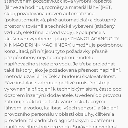
stanovením požadavků: cílová výrobní kapacita
(láhve za hodinu), rozměry a materiál láhví (PET,
sklo), požadovaná úroveň automatizace
(poloautomatická, plně automatická) a dostupný
prostor v továrně a technické vybavení (stlačený
vzduch, elektřina, přívod vody). Spolupráce s
zkušeným výrobcem, jako je ZHANGJIAGANG CITY
XINMAO DRINK MACHINERY, umožňuje podrobnou
konzultaci, při níž jsou tyto požadavky přesně
přizpůsobeny nejvhodnějšímu modelu
naplňovacího stroje pro vodu. Je třeba projednat
také faktory, jako je požadovaná přesnost naplnění,
metoda uzavírání víček a budoucí škálovatelnost.
Fáze instalace zahrnuje pečlivé umístění stroje,
vyrovnaní a připojení k technickým sítím, často pod
dozorem inženýrů dodavatele. Uvedení do provozu
zahrnuje důkladné testování se skutečnými
láhvemi a vodou, kalibraci všech senzorů a školení
provozního personálu v oblasti obsluhy, čištění a
provádění základních diagnostických opatření u
naplňovacího stroje pro vodu. Správně provedená