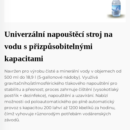
Univerzální napouštěcí stroj na
vodu s přizpůsobitelnými
kapacitami
Navržen pro výrobu čisté a minerální vody v objemech od
500 ml do 18,9 l (5-gallonové nádoby). Využívá
gravitačního/atlmosférického tlakového napouštění pro
stabilitu a přesnost; proces zahrnuje čištění (vysokotlaký
postřik + dezinfekce), napouštění a uzavírání. Nabízí
možnosti od poloautomatického po plně automatický
provoz s kapacitou 200 lahví až 1200 kbelíků za hodinu,
čímž vyhovuje různorodým potřebám vodárenských
závodů.