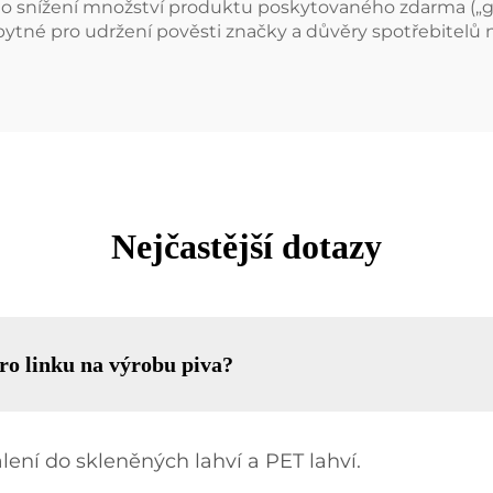
do snížení množství produktu poskytovaného zdarma („g
bytné pro udržení pověsti značky a důvěry spotřebitelů
Nejčastější dotazy
pro linku na výrobu piva?
ení do skleněných lahví a PET lahví.