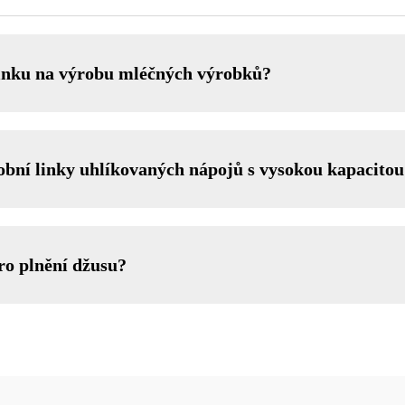
 linku na výrobu mléčných výrobků?
robní linky uhlíkovaných nápojů s vysokou kapacito
ro plnění džusu?