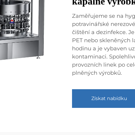
kapalné výrob
Zaměřujeme se na hygie
potravinářské nerezové
čištění a dezinfekce. 
PET nebo skleněných l
hodinu a je vybaven uz
kontaminaci. Spolehlivo
provozních linek po cel
plněných výrobků.
Získat nabídku