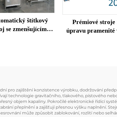
omatický štítkový
Prémiové stroje
roj se zmenšujícím
úpravu pramenité
rukávem
dní pro zajištění konzistence výrobku, dodržování předpi
žívají technologie gravitačního, tlakového, pístového neb
 přesný objem kapaliny. Pokročilé elektronické řídicí sy
 zabrání přeplnění a zajišťují přesnou výšku naplnění. St
nesrovnání může způsobit zablokování, rozlití nebo selhá