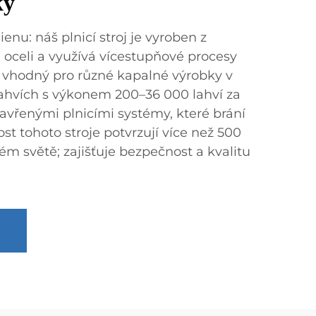
ky
nu: náš plnicí stroj je vyroben z
 oceli a využívá vícestupňové procesy
Je vhodný pro různé kapalné výrobky v
ahvích s výkonem 200–36 000 lahví za
avřenými plnicími systémy, které brání
st tohoto stroje potvrzují více než 500
ém světě; zajišťuje bezpečnost a kvalitu