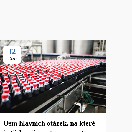
12
1
Dec
De
Osm hlavních otázek, na které