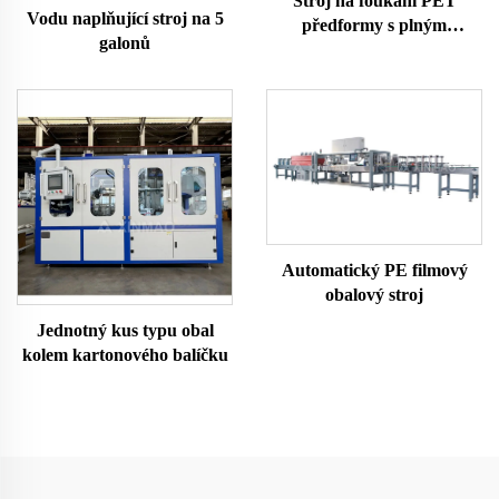
Stroj na foukání PET
Vodu naplňující stroj na 5
předformy s plným
galonů
servoměnným výstupem
Automatický PE filmový
obalový stroj
Jednotný kus typu obal
kolem kartonového balíčku