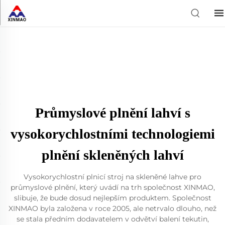
Průmyslové plnění lahví s
vysokorychlostními technologiemi
plnění skleněných lahví
Vysokorychlostní plnicí stroj na skleněné lahve pro
průmyslové plnění, který uvádí na trh společnost XINMAO,
slibuje, že bude dosud nejlepším produktem. Společnost
XINMAO byla založena v roce 2005, ale netrvalo dlouho, než
se stala předním dodavatelem v odvětví balení tekutin,