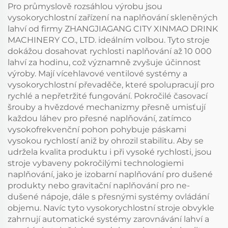
Pro průmyslově rozsáhlou výrobu jsou
vysokorychlostní zařízení na naplňování skleněných
lahví od firmy ZHANGJIAGANG CITY XINMAO DRINK
MACHINERY CO., LTD. ideálním volbou. Tyto stroje
dokážou dosahovat rychlosti naplňování až 10 000
lahví za hodinu, což významně zvyšuje účinnost
výroby. Mají vícehlavové ventilové systémy a
vysokorychlostní převaděče, které spolupracují pro
rychlé a nepřetržité fungování. Pokročilé časovací
šrouby a hvězdové mechanizmy přesně umisťují
každou láhev pro přesné naplňování, zatímco
vysokofrekvenční pohon pohybuje páskami
vysokou rychlostí aniž by ohrozil stabilitu. Aby se
udržela kvalita produktu i při vysoké rychlosti, jsou
stroje vybaveny pokročilými technologiemi
naplňování, jako je izobarní naplňování pro dušené
produkty nebo gravitační naplňování pro ne-
dušené nápoje, dále s přesnými systémy ovládání
objemu. Navíc tyto vysokorychlostní stroje obvykle
zahrnují automatické systémy zarovnávání lahví a