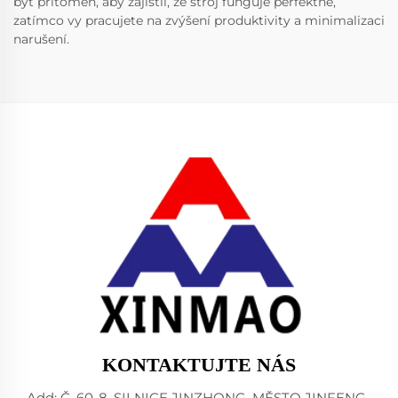
být přítomen, aby zajistil, že stroj funguje perfektně,
zatímco vy pracujete na zvýšení produktivity a minimalizaci
narušení.
KONTAKTUJTE NÁS
Add: Č. 60-8, SILNICE JINZHONG, MĚSTO JINFENG,