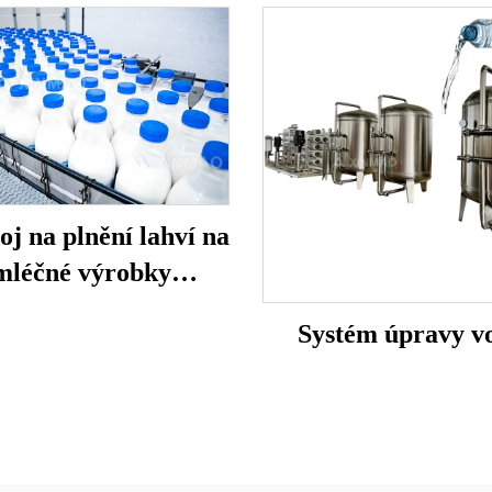
oj na plnění lahví na
mléčné výrobky
PE/PP/PET
Systém úpravy v