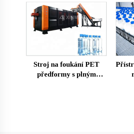
Přístr
Stroj na foukání PET
předformy s plným
servoměnným výstupem