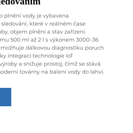
sledováním
ro plnění vody je vybavena
 sledování, které v reálném čase
oby, objem plnění a stav zařízení.
emu 500 ml až 2 l s výkonem 3000–36
 umožňuje dálkovou diagnostiku poruch
ky integraci technologie IoT
výroby a snižuje prostoj, čímž se stává
erní továrny na balení vody do lahví.