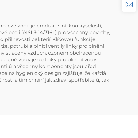
otože voda je produkt s nízkou kyselostí,
ové oceli (AISI 304/316L) pro všechny povrchy,
přilnavosti bakterií. Klíčovou funkcí je
, potrubí a plnicí ventily linky pro plnění
rovaný stlačený vzduch, ozonem obohacenou
 balené vody je do linky pro plnění vody
 ventilů a všechny komponenty jsou před
e na hygienický design zajišťuje, že každá
sti a tím chrání jak zdraví spotřebitelů, tak