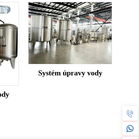
Systém úpravy vody
ody