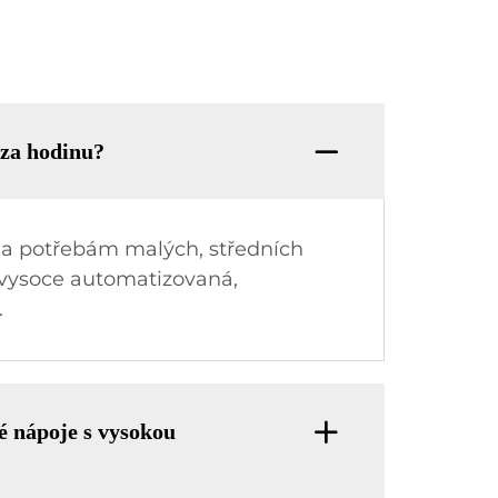
 za hodinu?
ěla potřebám malých, středních
e vysoce automatizovaná,
.
ké nápoje s vysokou