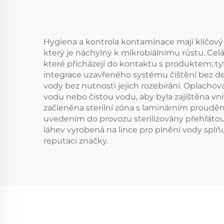
Hygiena a kontrola kontaminace mají klíčový 
který je náchylný k mikrobiálnímu růstu. Celá
které přicházejí do kontaktu s produktem; tyto
integrace uzavřeného systému čištění bez demo
vody bez nutnosti jejich rozebírání. Oplacho
vodu nebo čistou vodu, aby byla zajištěna vni
začleněna sterilní zóna s laminárním prouděn
uvedením do provozu sterilizovány přehřátou
láhev vyrobená na lince pro plnění vody splňu
reputaci značky.