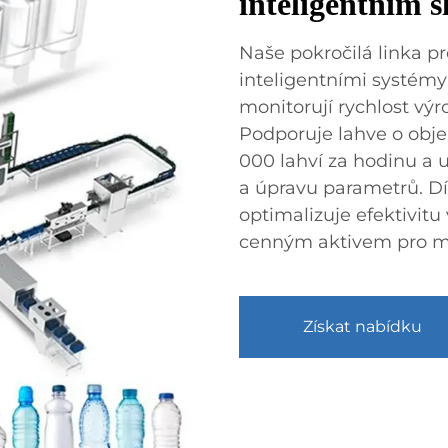
inteligentním 
Naše pokročilá linka p
inteligentními systémy
monitorují rychlost výr
Podporuje lahve o obj
000 lahví za hodinu a
a úpravu parametrů. Dí
optimalizuje efektivitu 
cenným aktivem pro mod
Získat nabídku