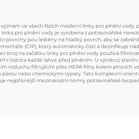
význam ve všech fázích moderní linky pro plnění vody, pr
 linka pro plnění vody je vyrobena z potravinářské nerez
 povrchy jsou leštěny na hladký povrch, aby se zabránilo 
ntáže (CIP), který automaticky čistí a dezinfikuje nádrže
vací stroj na začátku linky pro plnění vody používá filt
třní čistota každé lahve před plněním. U výrobců sterilní
ím vzduchu filtrujícím přes HEPA filtry kolem plnicích
 párou nebo chemickými výpary. Tato komplexní orientac
je nejpřísnější mezinárodní normy potravinářské bezpečno