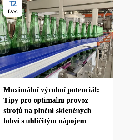
12
1
Dec
De
Maximální výrobní potenciál:
Tipy pro optimální provoz
strojů na plnění skleněných
Odh
lahví s uhličitým nápojem
lah
náp