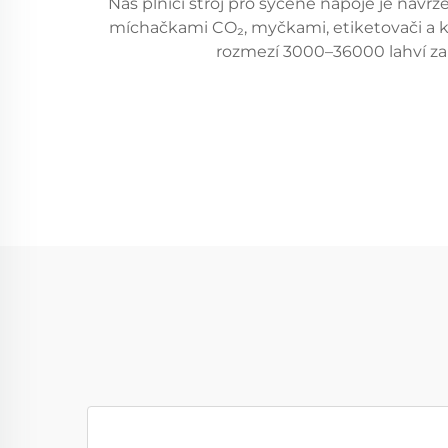
Náš plnicí stroj pro sycené nápoje je nav
míchačkami CO₂, myčkami, etiketovači a kód
rozmezí 3000–36000 lahví za h