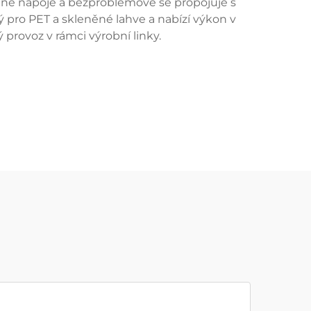
cené nápoje a bezproblémově se propojuje s
ý pro PET a skleněné lahve a nabízí výkon v
 provoz v rámci výrobní linky.