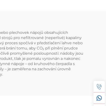
í nebo plechovek nápojů obsahujících
 strojů pro nefiltrované (neperlivé) kapaliny
čový proces spočívá v předstlačení lahve nebo
terá brání tomu, aby CO₂ při plnění prudce
pečlivě promyšlené posloupnosti: nádoby jsou
 produkt, tlak je pomalu vyrovnán a nakonec
plynné nápoje – od kruhového čerpadla s
tily – je zaměřena na zachování úrovně
y.