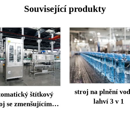
Související produkty
stroj na plnění vo
omatický štítkový
lahví 3 v 1
roj se zmenšujícím
rukávem