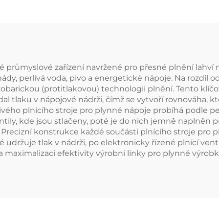
vané průmyslové zařízení navržené pro přesné plnění lahv
nády, perlivá voda, pivo a energetické nápoje. Na rozdíl od
izobarickou (protitlakovou) technologii plnění. Tento klí
l tlaku v nápojové nádrži, čímž se vytvoří rovnováha, k
livého plnícího stroje pro plynné nápoje probíhá podle 
entily, kde jsou stlačeny, poté je do nich jemně naplněn
Precizní konstrukce každé součásti plnícího stroje pro 
udržuje tlak v nádrži, po elektronicky řízené plnící ven
a maximalizaci efektivity výrobní linky pro plynné výrobk