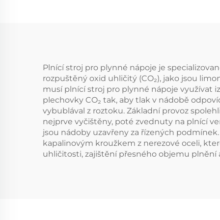
Plnící stroj pro plynné nápoje je specializo
rozpuštěný oxid uhličitý (CO₂), jako jsou limo
musí plnící stroj pro plynné nápoje využívat 
plechovky CO₂ tak, aby tlak v nádobě odpovída
vybublával z roztoku. Základní provoz spoleh
nejprve vyčištěny, poté zvednuty na plnící v
jsou nádoby uzavřeny za řízených podmínek. 
kapalinovým kroužkem z nerezové oceli, které 
uhličitosti, zajištění přesného objemu plnění 