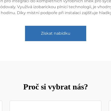
ržen pro integraci do kompletních výrobních linek pro sy
ovaly. Využívá izobarickou plnicí technologii, je vhodn
odinu. Díky místní podpoře při instalaci zajišťuje hladký
Získat nabídku
Proč si vybrat nás?