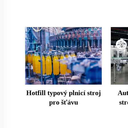
Hotfill typový plnicí stroj
Aut
pro šťávu
st