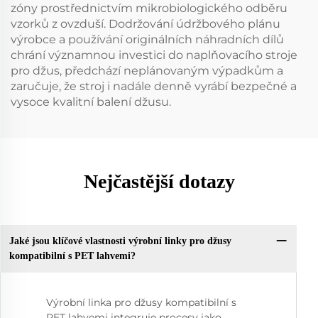
zóny prostřednictvím mikrobiologického odběru
vzorků z ovzduší. Dodržování údržbového plánu
výrobce a používání originálních náhradních dílů
chrání významnou investici do naplňovacího stroje
pro džus, předchází neplánovaným výpadkům a
zaručuje, že stroj i nadále denně vyrábí bezpečné a
vysoce kvalitní balení džusu.
Nejčastější dotazy
Jaké jsou klíčové vlastnosti výrobní linky pro džusy
kompatibilní s PET lahvemi?
Výrobní linka pro džusy kompatibilní s
PET lahvemi integruje procesy jako