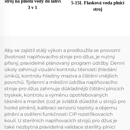
stroj na plnění vody do lahví
5-15L Flasková voda plnicí
3 v 1
stroj
Aby se zajistil stálý výkon a prodloužila se provozní
životnost naplňovacího stroje pro džus, je nutný
přísný, pravidelně plánovaný program údržby. Denní
úkoly zahrnují vizuální kontrolu těsnosti (hledání
úniků), kontrolu hladiny maziva a čištění vnějších
povrchů. Týdenní a měsíční údržba naplňovacího
stroje pro džus zahrnuje důkladnější čištění plnicích
tryskek, kontrolu a výměnu opotřebovaných
těsnění a manžet (což je zvláště důležité u strojů pro
horké plnění), kalibraci senzorů teploty a objemu
plnění a ověření funkčnosti CIP rozstřikovacích
koulí. U sterilních naplňovacích strojů pro džus je
také nezbytná pravidelná validace sterility plnicí