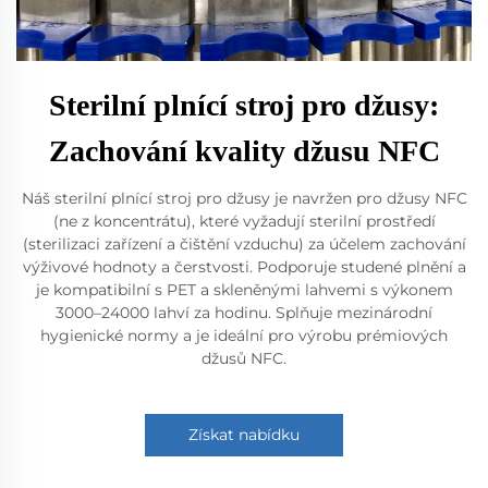
Sterilní plnící stroj pro džusy:
Zachování kvality džusu NFC
Náš sterilní plnící stroj pro džusy je navržen pro džusy NFC
(ne z koncentrátu), které vyžadují sterilní prostředí
(sterilizaci zařízení a čištění vzduchu) za účelem zachování
výživové hodnoty a čerstvosti. Podporuje studené plnění a
je kompatibilní s PET a skleněnými lahvemi s výkonem
3000–24000 lahví za hodinu. Splňuje mezinárodní
hygienické normy a je ideální pro výrobu prémiových
džusů NFC.
Získat nabídku