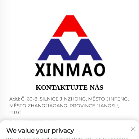
KONTAKTUJTE NÁS
Add: Č. 60-8, SILNICE JINZHONG, MĚSTO JINFENG,
MĚSTO ZHANGJIAGANG, PROVINCE JIANGSU,
P.R.C
Tel:
+86-13773234393
We value your privacy
E-mail:
[email protected]