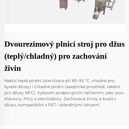
Dvourezimový plnicí stroj pro džus
(teplý/chladný) pro zachování
živin
Nabízí teplé plnění (sterilizace při 85–95 °C, vhodné pro
kyselé džusy) i chladné plnění (aseptické prostředí, ideální
pro džusy NFC). Vybaven podporujícím zařízením, jako jsou
šťávovry, filtry a sterilizátory. Zachovává živiny a kvalitu
džusu, kompatibilní s PET i skleněnými lahvemi.