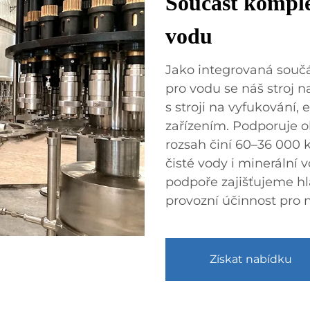
Součást komple
vodu
Jako integrovaná součá
pro vodu se náš stroj 
s stroji na vyfukování, 
zařízením. Podporuje ob
rozsah činí 60–36 000 
čisté vody i minerální v
podpoře zajišťujeme h
provozní účinnost pro n
Získat nabídku