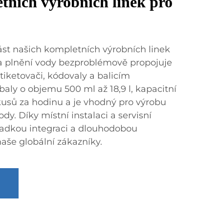
tních výrobních linek pro
st našich kompletních výrobních linek
na plnění vody bezproblémově propojuje
etiketovači, kódovaly a balicím
aly o objemu 500 ml až 18,9 l, kapacitní
kusů za hodinu a je vhodný pro výrobu
ody. Díky místní instalaci a servisní
ladkou integraci a dlouhodobou
aše globální zákazníky.