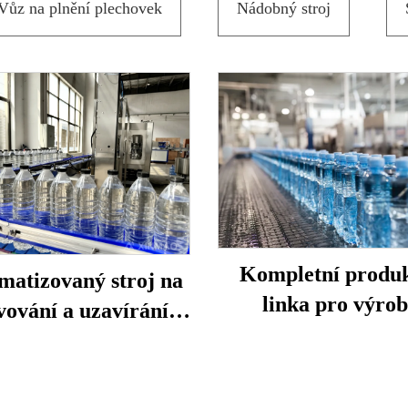
Vůz na plnění plechovek
Nádobný stroj
Kompletní produ
matizovaný stroj na
linka pro výro
vování a uzavírání
minerální pitné v
tových lahví s vodou
čistička na lahvičko
balení