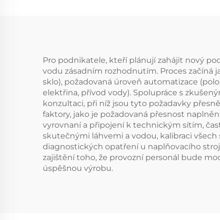
Pro podnikatele, kteří plánují zahájit nový pod
vodu zásadním rozhodnutím. Proces začíná jas
sklo), požadovaná úroveň automatizace (polo
elektřina, přívod vody). Spolupráce s zk
konzultaci, při níž jsou tyto požadavky pře
faktory, jako je požadovaná přesnost naplnění
vyrovnaní a připojení k technickým sítím, č
skutečnými láhvemi a vodou, kalibraci všech 
diagnostických opatření u naplňovacího stroj
zajištění toho, že provozní personál bude moc
úspěšnou výrobu.