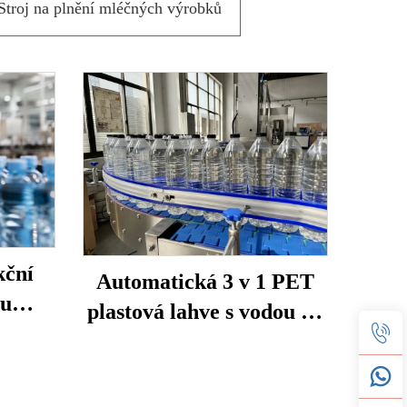
Stroj na plnění mléčných výrobků
kční
Automatická 3 v 1 PET
bu
plastová lahve s vodou na
ody,
dolivání
vání a