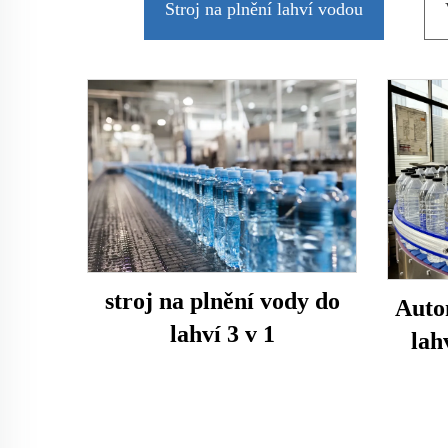
Stroj na plnění lahví vodou
stroj na plnění vody do
Auto
lahví 3 v 1
lah
plas