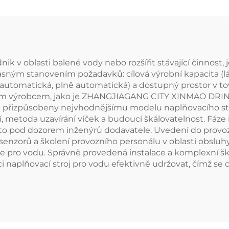
nik v oblasti balené vody nebo rozšířit stávající činnost,
ným stanovením požadavků: cílová výrobní kapacita (láh
automatická, plně automatická) a dostupný prostor v to
ušeným výrobcem, jako je ZHANGJIAGANG CITY XINMAO D
sně přizpůsobeny nejvhodnějšímu modelu naplňovacího str
, metoda uzavírání víček a budoucí škálovatelnost. Fáze i
asto pod dozorem inženýrů dodavatele. Uvedení do provo
senzorů a školení provozního personálu v oblasti obsluhy
e pro vodu. Správně provedená instalace a komplexní škol
i naplňovací stroj pro vodu efektivně udržovat, čímž se c