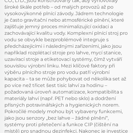
CO., LTD., jsou konstruovány tak, aby vyhovovaly
široké škále potřeb – od malých provozů až po
vysokovýkonné plnící závody. Jádrem technologie
je často gravitační nebo atmosférické plnění, které
zajišťuje jemný proces minimalizující oxidaci a
zachovávající kvalitu vody. Komplexní plnící stroj pro
vodu se obvykle bezproblémově integruje s
předcházejícími i následnými zařízeními, jako jsou
například rozplétací stroje pro lahve, mycí stanice,
uzavírací stroje a etiketovací systémy, čímž vytváří
souvislou výrobní linku. Mezi klíčové faktory při
výběru plnícího stroje pro vodu patří výrobní
kapacita – ta se může pohybovat od několika set až
po více než třicet šest tisíc lahví za hodinu –
požadovaná úroveň automatizace, kompatibilita s
materiály lahví (např. PET nebo sklo) a dodržení
přísných potravinářských a hygienických norem.
Pokročilé modely mohou být vybaveny funkcemi,
jako jsou senzory „bez lahve – žádné plnění“,
systémy proti přetečení a funkce CIP (čištění na
místě) pro snadnou dezinfekci. Nakonec je investice