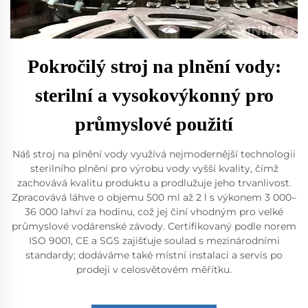
Pokročilý stroj na plnění vody:
sterilní a vysokovýkonný pro
průmyslové použití
Náš stroj na plnění vody využívá nejmodernější technologii
sterilního plnění pro výrobu vody vyšší kvality, čímž
zachovává kvalitu produktu a prodlužuje jeho trvanlivost.
Zpracovává láhve o objemu 500 ml až 2 l s výkonem 3 000–
36 000 lahví za hodinu, což jej činí vhodným pro velké
průmyslové vodárenské závody. Certifikovaný podle norem
ISO 9001, CE a SGS zajišťuje soulad s mezinárodními
standardy; dodáváme také místní instalaci a servis po
prodeji v celosvětovém měřítku.