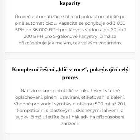
kapacity
Úroveň automatizace sahá od poloautomatické po
plně automatickou. Kapacita se pohybuje od 3 000
BPH do 36 000 BPH pro láhve s vodou a od 60 do 1
200 BPH pro 5-galonové kanystry, čímž se
přizpůsobuje jak malým, tak velkým vodárnám.
Komplexní řešení „klíč v ruce“, pokrývající celý
proces
Nabízíme kompletní klíč-v-ruku řešení včetně
oplachování, plnění, uzavírání, etiketování a balení.
Vhodné pro vodní výrobky o objemu 500 ml až 20 l,
kompatibilní s plastovými, skleněnými lahvemi a
sudky, čímž ušetříte čas i náklady na přizpůsobení
zařízení.