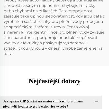
výroby, které automaticky detekují a odmítají lahve
s nedostatečným naplněním, chybějícími víčky
nebo chybami na etiketách. Tato propojenost
zajišťuje také úplnou sledovatelnost, kdy jsou data o
výrobních šaržích z linky pro plnění vody propojena
se specifickými šaržemi surovin. Tento vývoj
směrem k inteligentní lince pro plnění vody zvyšuje
transparentnost, podporuje neustálé zlepšování
kvality a efektivity a poskytuje významnou
strategickou výhodu v dnešní výrobě zaměřené na
data.
Nejčastější dotazy
Jak systém CIP (čištění na místě) v linkách pro plnění
piva vyšší kvality zvyšuje efektivitu výroby?