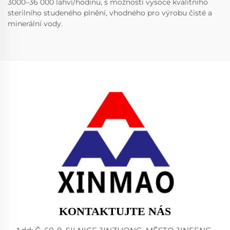
3000–36 000 lahví/hodinu, s možností vysoce kvalitního
sterilního studeného plnění, vhodného pro výrobu čisté a
minerální vody.
KONTAKTUJTE NÁS