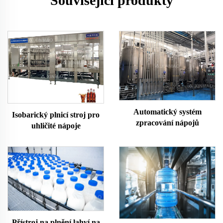
Související produkty
Automatický systém
Isobarický plnicí stroj pro
zpracování nápojů
uhličité nápoje
Přístroj na plnění lahví na