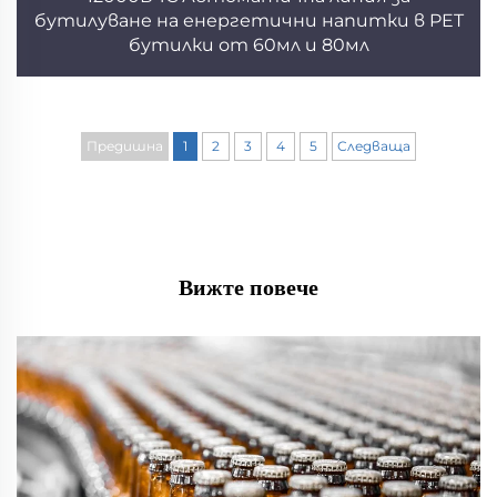
бутилуване на енергетични напитки в PET
бутилки от 60мл и 80мл
Предишна
1
2
3
4
5
Следваща
Вижте повече