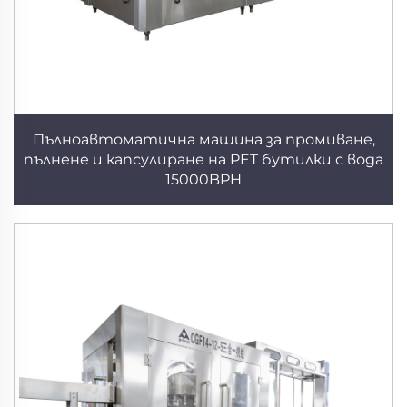
Пълноавтоматична машина за промиване,
пълнене и капсулиране на PET бутилки с вода
15000BPH