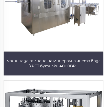
машина за пълнене на минерална чиста вода
в PET бутилки 4000BPH